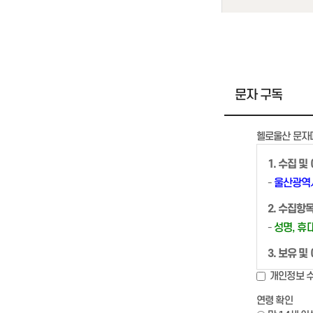
문자 구독
헬로울산 문자
1. 수집 및
-
울산광역시
2. 수집항
-
성명, 휴
3. 보유 
-
웹진 서비
개인정보 수
- 구독 취
연령 확인