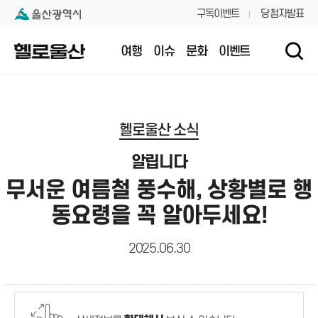
본문 내용 바로가기
대메뉴 바로가기
구독이벤트
당첨자발표
여행
이슈
문화
이벤트
헬로울산 소식
알립니다
무서운 여름철 풍수해, 상황별로 행
동요령을 꼭 알아두세요!
2025.06.30