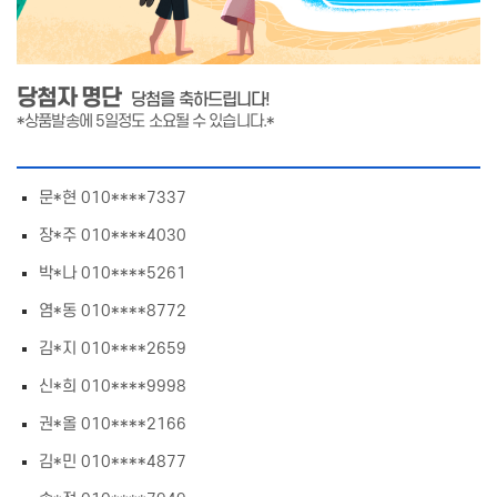
당첨자 명단
당첨을 축하드립니다!
*상품발송에 5일정도 소요될 수 있습니다.*
문*현 010****7337
장*주 010****4030
박*나 010****5261
염*동 010****8772
김*지 010****2659
신*희 010****9998
권*올 010****2166
김*민 010****4877