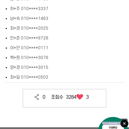
하*주 010****3337
남*숙 010****1463
최*경 010****2025
민*준 010****9728
이*안 010****0111
백*원 010****3076
양*경 010****3015
최*일 010****0502
0
조회수
3284
3
목록으로
오