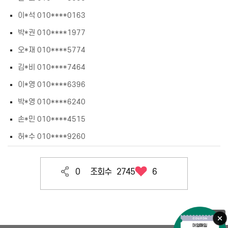
이*석 010****0163
박*권 010****1977
오*재 010****5774
김*비 010****7464
이*영 010****6396
박*영 010****6240
손*민 010****4515
허*수 010****9260
0
조회수
2745
6
목록으로
오