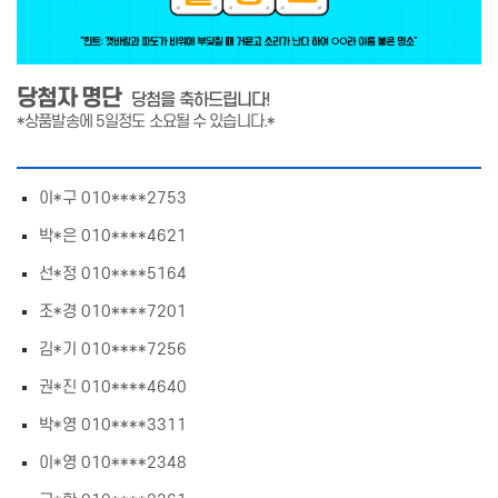
당첨자 명단
당첨을 축하드립니다!
*상품발송에 5일정도 소요될 수 있습니다.*
이*구 010****2753
박*은 010****4621
선*정 010****5164
조*경 010****7201
김*기 010****7256
권*진 010****4640
박*영 010****3311
이*영 010****2348