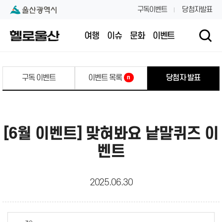
본문 내용 바로가기
대메뉴 바로가기
구독이벤트
당첨자발표
여행
이슈
문화
이벤트
구독 이벤트
이벤트 목록
당첨자 발표
n
[6월 이벤트] 맞혀봐요 낱말퀴즈 이
벤트
2025.06.30