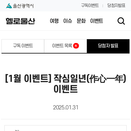
본문 내용 바로가기
대메뉴 바로가기
구독이벤트
당첨자발표
여행
이슈
문화
이벤트
구독 이벤트
이벤트 목록
당첨자 발표
n
[1월 이벤트] 작심일년(作心一年)
이벤트
2025.01.31