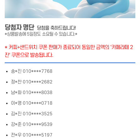
당첨자 명단
당첨을 축하드립니다!
*상품발송에 5일정도 소요될 수 있습니다.*
* 커피+샌드위치 쿠폰 판매가 종료되어 동일한 금액의 '카페라떼 2
잔' 쿠폰으로 발송됩니다.
송*진 010****7768
정*찬 010****2682
남*화 010****8038
이*영 010****0718
김*진 010****3525
강*준 010****9539
전*우 010****5197