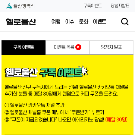
본문 내용 바로가기
대메뉴 바로가기
구독이벤트
당첨자발표
여행
이슈
문화
이벤트
구독 이벤트
이벤트 목록
당첨자 발표
n
헬로울산 신규 구독자에게 드리는 선물! 헬로울산 카카오톡 채널을
추가한 분들 중 매달 30명에게 랜덤으로 커피 쿠폰을 드려요.
① 헬로울산 카카오톡 채널 추가
② 헬로울산 채널홈 쿠폰 메뉴에서 “쿠폰받기” 누르기
③ “쿠폰이 지급되었습니다” 나오면 아메리카노 당첨!
(매달 30명)