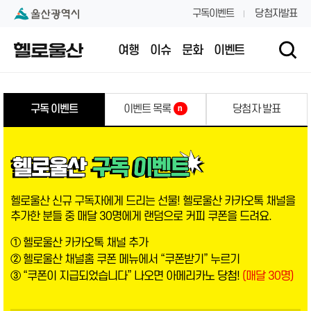
본문 내용 바로가기
대메뉴 바로가기
구독이벤트
당첨자발표
여행
이슈
문화
이벤트
구독 이벤트
이벤트 목록
당첨자 발표
n
헬로울산 신규 구독자에게 드리는 선물! 헬로울산 카카오톡 채널을
추가한 분들 중 매달 30명에게 랜덤으로 커피 쿠폰을 드려요.
① 헬로울산 카카오톡 채널 추가
② 헬로울산 채널홈 쿠폰 메뉴에서 “쿠폰받기” 누르기
③ “쿠폰이 지급되었습니다” 나오면 아메리카노 당첨!
(매달 30명)