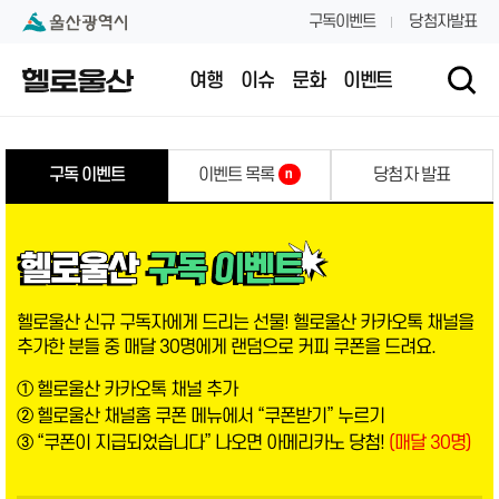
본문 내용 바로가기
대메뉴 바로가기
구독이벤트
당첨자발표
여행
이슈
문화
이벤트
구독 이벤트
이벤트 목록
당첨자 발표
n
헬로울산 신규 구독자에게 드리는 선물! 헬로울산 카카오톡 채널을
추가한 분들 중 매달 30명에게 랜덤으로 커피 쿠폰을 드려요.
① 헬로울산 카카오톡 채널 추가
② 헬로울산 채널홈 쿠폰 메뉴에서 “쿠폰받기” 누르기
③ “쿠폰이 지급되었습니다” 나오면 아메리카노 당첨!
(매달 30명)