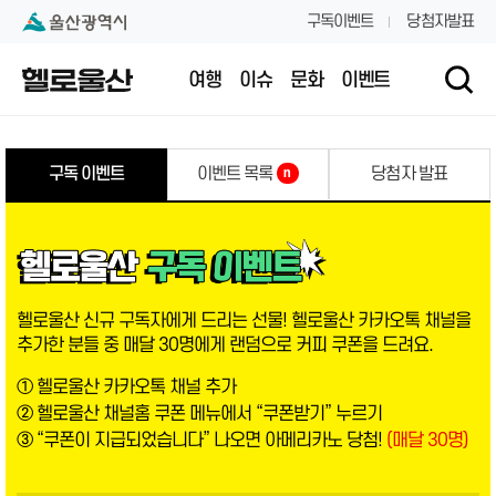
본문 내용 바로가기
대메뉴 바로가기
구독이벤트
당첨자발표
여행
이슈
문화
이벤트
구독 이벤트
이벤트 목록
당첨자 발표
n
헬로울산 신규 구독자에게 드리는 선물! 헬로울산 카카오톡 채널을
추가한 분들 중 매달 30명에게 랜덤으로 커피 쿠폰을 드려요.
① 헬로울산 카카오톡 채널 추가
② 헬로울산 채널홈 쿠폰 메뉴에서 “쿠폰받기” 누르기
③ “쿠폰이 지급되었습니다” 나오면 아메리카노 당첨!
(매달 30명)