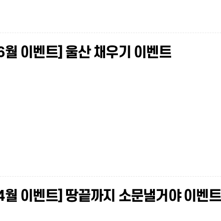
[6월 이벤트] 울산 채우기 이벤트
[4월 이벤트] 땅끝까지 소문낼거야 이벤트