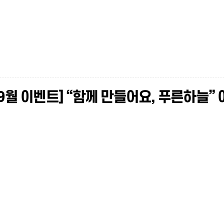
[9월 이벤트] “함께 만들어요, 푸른하늘”