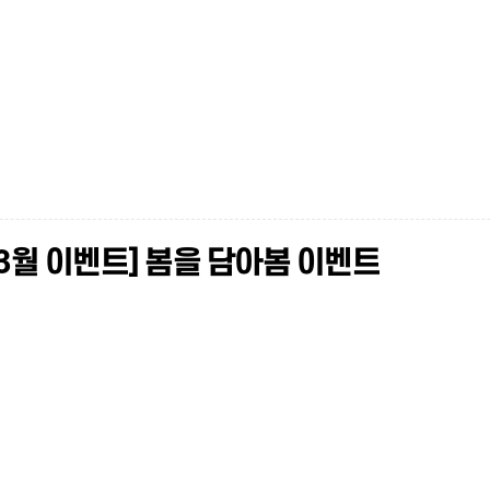
[3월 이벤트] 봄을 담아봄 이벤트