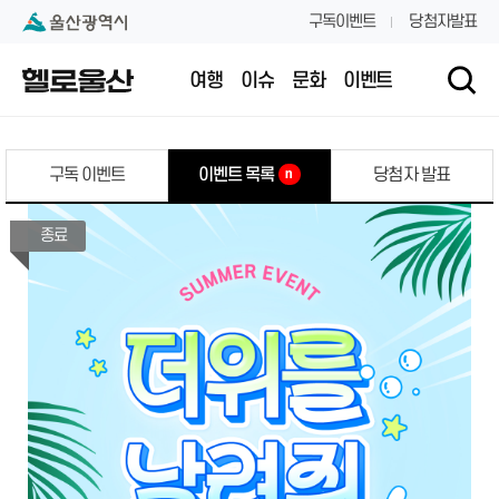
본문 내용 바로가기
대메뉴 바로가기
구독이벤트
당첨자발표
여행
이슈
문화
이벤트
구독 이벤트
이벤트 목록
당첨자 발표
n
종료