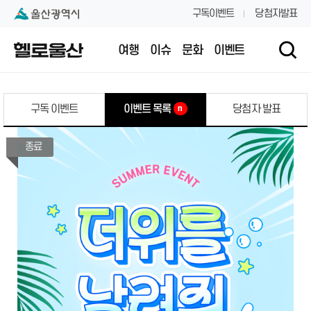
본문 내용 바로가기
대메뉴 바로가기
구독이벤트
당첨자발표
여행
이슈
문화
이벤트
구독 이벤트
이벤트 목록
당첨자 발표
n
종료