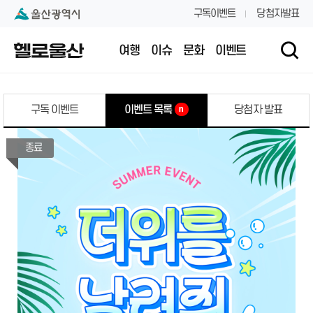
본문 내용 바로가기
대메뉴 바로가기
구독이벤트
당첨자발표
여행
이슈
문화
이벤트
구독 이벤트
이벤트 목록
당첨자 발표
n
종료