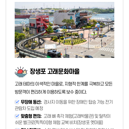
장생포 고래문화마을
고래 테마의 이색적인 마을로, 지형적 한계를 극복하고 모든
방문객이 편리하게 이용하도록 보수 중이다.
무장애 동선:
경사지 이동을 위한 장애인 탑승 가능 전기
관람차 도입 예정
맞춤형 편의:
고래 뼈 촉각 체험(고래박물관) 및 탈착이
쉬운 벨크로(찍찍이)형 체험 교복 비치(장생포 옛마을)