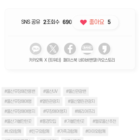
좋아요
SNS 공유
2
조회수
690
5
카카오톡
X (트위터)
페이스북
네이버밴드
카카오스토리
#울산무장애전용밴
#울산UV
#울산관광밴
#울산무장애여행
#열린관광지
#울산열린관광지
#울산무장애여행지
#무장애여행지
#베리어프리
#울산가볼만한곳
#풍경맛집
#가볼만한곳
#헬로울산추천
#너와함께
#친구와함께
#가족과함께
#아이와함께