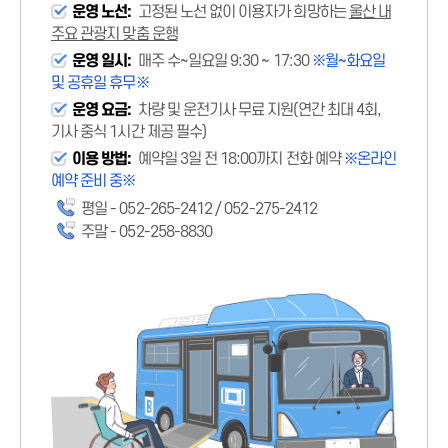
운영 노선:
고정된 노선 없이 이용자가 희망하는
울산 내
주요 관광지 맞춤 운행
운영 일시:
매주 수~일요일 9:30 ~ 17:30
※월~화요일
및 공휴일 휴무※
운영 요금:
차량 및 운전기사 무료 지원(연간 최대 4회,
기사 중식 1시간 제공 필수)
이용 방법:
예약일 3일 전 18:00까지 전화 예약
※온라인
예약 준비 중※
평일 - 052-265-2412 / 052-275-2412
주말 - 052-258-8830