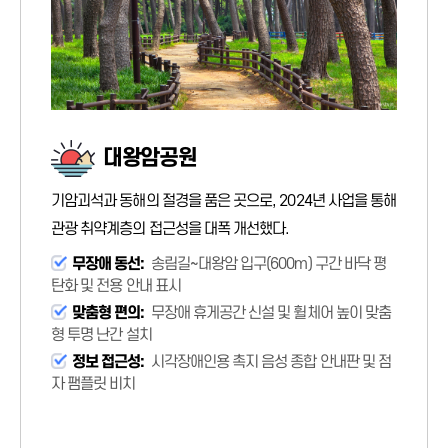
대왕암공원
기암괴석과 동해의 절경을 품은 곳으로, 2024년 사업을 통해
관광 취약계층의 접근성을 대폭 개선했다.
무장애 동선:
송림길~대왕암 입구(600m) 구간 바닥 평
탄화 및 전용 안내 표시
맞춤형 편의:
무장애 휴게공간 신설 및 휠체어 높이 맞춤
형 투명 난간 설치
정보 접근성:
시각장애인용 촉지 음성 종합 안내판 및 점
자 팸플릿 비치