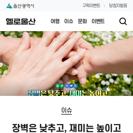
본문 내용 바로가기
대메뉴 바로가기
구독이벤트
당첨자발표
여행
이슈
문화
이벤트
이슈
장벽은 낮추고, 재미는 높이고