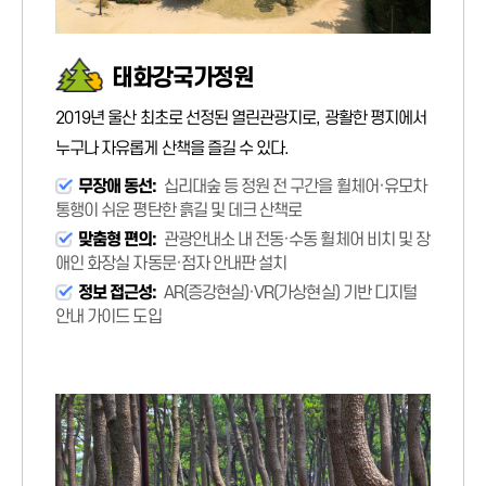
태화강국가정원
2019년 울산 최초로 선정된 열린관광지로, 광활한 평지에서
누구나 자유롭게 산책을 즐길 수 있다.
무장애 동선:
십리대숲 등 정원 전 구간을 휠체어·유모차
통행이 쉬운 평탄한 흙길 및 데크 산책로
맞춤형 편의:
관광안내소 내 전동·수동 휠체어 비치 및 장
애인 화장실 자동문·점자 안내판 설치
정보 접근성:
AR(증강현실)·VR(가상현실) 기반 디지털
안내 가이드 도입