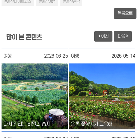
#울산데이트코스
#울산여행
#울산관광
목록으로
이전
다음
많이 본 콘텐츠
여행
2026-06-25
여행
2026-05-14
다시 열리는 비밀의 습지
온통 꽃향기가 그윽해