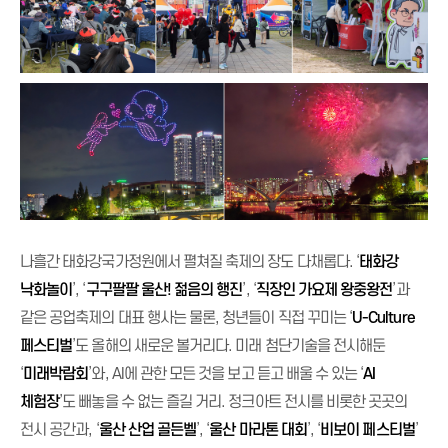
나흘간 태화강국가정원에서 펼쳐질 축제의 장도 다채롭다. ‘
태화강
낙화놀이
’, ‘
구구팔팔 울산! 젊음의 행진
’, ‘
직장인 가요제 왕중왕전
’과
같은 공업축제의 대표 행사는 물론, 청년들이 직접 꾸미는 ‘
U-Culture
페스티벌
’도 올해의 새로운 볼거리다. 미래 첨단기술을 전시해둔
‘
미래박람회
’와, AI에 관한 모든 것을 보고 듣고 배울 수 있는 ‘
AI
체험장
’도 빼놓을 수 없는 즐길 거리. 정크아트 전시를 비롯한 곳곳의
전시 공간과, ‘
울산 산업 골든벨
’, ‘
울산 마라톤 대회
’, ‘
비보이 페스티벌
’