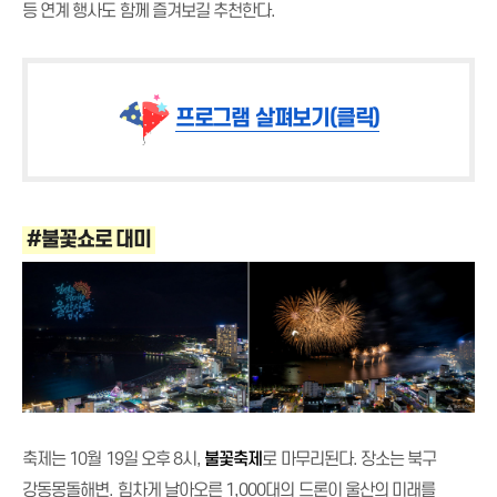
등 연계 행사도 함께 즐겨보길 추천한다.
프로그램 살펴보기(클릭)
#불꽃쇼로 대미
축제는 10월 19일 오후 8시,
불꽃축제
로 마무리된다. 장소는 북구
강동몽돌해변. 힘차게 날아오른 1,000대의 드론이 울산의 미래를