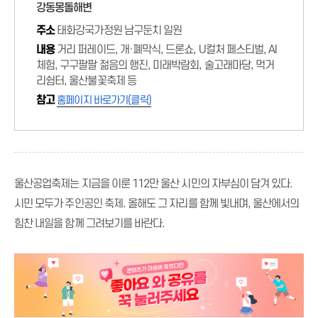
강동몽돌해변
주소
태화강국가정원 남구둔치 일원
내용
거리 퍼레이드, 개·폐막식, 드론쇼, U컬처 페스티벌, AI
체험, 구구팔팔 젊음의 행진, 미래박람회, 술고래마당, 먹거
리쉼터, 울산불꽃축제 등
참고
홈페이지 바로가기(클릭)
울산공업축제는 지금을 이룬 112만 울산 시민의 자부심이 담겨 있다.
시민 모두가 주인공인 축제. 올해도 그 자리를 함께 빛내며, 울산에서의
힘찬 내일을 함께 그려보기를 바란다.