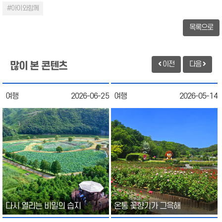
#아이와함께
목록으로
이전
다음
많이 본 콘텐츠
여행
2026-06-25
여행
2026-05-14
다시 열리는 비밀의 습지
온통 꽃향기가 그윽해