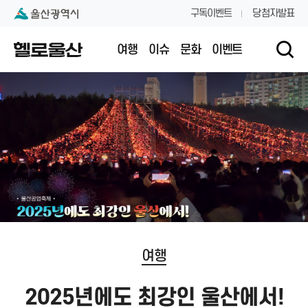
본문 내용 바로가기
대메뉴 바로가기
구독이벤트
당첨자발표
여행
이슈
문화
이벤트
여행
2025년에도 최강인 울산에서!