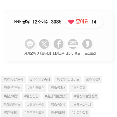
좋아요
SNS 공유
12
조회수
3085
14
카카오톡
X (트위터)
페이스북
네이버밴드
카카오스토리
#울산공업축제
#울산불꽃축제
#공업탑퍼레이드
#울산공연
#울산드론쇼
#울산불꽃쇼
#울산행사
#울산축제
#울산여행
#울산관광
#울산가볼만한곳
#울산해볼만한것
#가볼만한곳
#해볼만한것
#울산소식
#축제문화행사
#문화생활
#헬로울산추천
#너와함께
#가족과함께