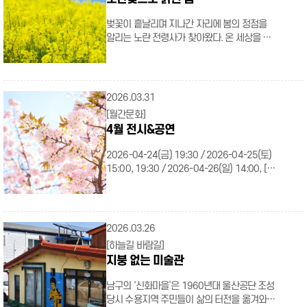
도움이 된다. 꽃가루 농도가 높은 오전 시간대
터 성인, 특정 산업 근로자까지 누구나 이용할
연신 맛있는 냄새가 발걸음을 멈추게 한다. 각
에는 환기를 자제하고, 공기청정기 활용하기
수 있는 국내 최대 규모의 종합 재난 체험관으
부스에선 나라별 대표 음식 3~4가지를 맛볼
벚꽃이 흩날리며 지나간 자리에 봄의 정점을
꽃가루가 달라붙기 쉬운 침구류와 커튼은 평소
로, 실제 재난 상황을 생생하게 재현한 공간에
수 있으며, ‘해울이 카페’도 있어 후식까지 알차
알리는 노란 전령사가 찾아왔다. 온 세상을 황
보다 자주 세탁하기 봄철에는 꽃가루뿐 아니
서 상황별 대처 요령과 안전 수칙을 몸소 익힐
게 즐길 수 있다. 야외 공간도 마련되어 있으니,
금빛으로 물들인 유채꽃. 노란빛으로 물든 길
라 황사와 미세먼지까지 더해져 호흡기 건강
수 있다. 울산안전체험관 울산 북구 산하 중앙
날씨가 따뜻해지면 강바람과 함께 여유로운 식
을 따라 걸으며 또 다른 봄의 얼굴을 만나보자.
관리가 더욱 중요해지는 시기다. 완전히 피할
2로 87-33 화~일요일 9:30 ~ 17:00 ※월요
사를 즐겨보기를 추천한다. 베트남 음식점의
∥노란 봄을 따라서 슬도 방어진항 끝자락에
수는 없지만, 작은 습관만으로도 그 영향을 충
일 및 공휴일 휴관※ 무료 052-279-
짜조 태국 음식점의 카우팟 끄라파오 무쌉 가
위치한 슬도는 봄이면 노란 유채꽃이 흐드러지
분히 줄일 수 있다. 변화에 대비하는 것 또한 계
2026.03.31
6588~9 예약 바로가기(클릭) 주요 코스(8
장 중요한 건 역시 음식의 맛. 베트남과 태국 음
게 피어나는 울산의 대표적인 유채꽃 명소다.
절을 잘 누리는 방법이니, 일상 속 예방 수칙을
개) 주요 코스 안내표 1F기초안전 어린이 안전
[월간문화]
식점은 현지 출신 점주들이 고향의 맛을 재현
푸른 바다와 노란 꽃이 어우러져 한 폭의 그림
실천하며 보다 쾌적하고 건강한 봄날을 보내길
마을 2F생활안전 응급처치실습관, 교통안전훈
4월 전시&공연
하고, 우즈베키스탄 음식점은 현지 요리사가
같은 이국적인 풍광을 선사하는 이곳. 해안 둘
바란다. .t_bold{font-weight:500;}
련관, 선박안전훈련관, 화재안전훈련관 3F재
정통 요리를 선보인다. 멕시코, 이탈리아, 일본
레길을 따라 걸으며 넘실거리는 꽃물결을 온몸
.t_red{color: red; display: inline-block;}
난안전(지역특화) 지진재난체험관, 화학재난체
2026-04-24(금) 19:30 / 2026-04-25(토)
부스 역시 울산에서 내공을 쌓아온 전문가가
으로 만끽해보자. 주소울산 동구 방어동 1-1
.t_black{color:black;} .t_blue{color:blue;}
험관, 원자력재난체험관 행복안전체험관 #어
15:00, 19:30 / 2026-04-26(일) 14:00, [공
요리하니 맛은 보장이다. 울산세계음식문화관
태화강변 도심 한복판에서 압도적인 규모의 유
.underline{text-decoration:underline;}
린이 눈높이 행복안전체험관은 4세~13세 아
연] 2026년 현역가왕3 콘서트 2026-04-
은 오는 2028년까지 계속 운영할 예정이니, 6
채꽃을 만날 수 있는 곳, 바로 태화강변이다. 강
.flex_ul{width:100%;} .flex_ul >
이들의 눈높이에 맞춘 체험형 교육을 통해 안
18(토) 13:00"
개국 음식을 하나씩 맛보며 나만의 미식 여행
줄기를 따라 끝없이 펼쳐지는 황금빛 꽃길. 출
li{display:flex; width:100%; align-
전을 생활화할 수 있도록 돕는 공간이다. 울산
src="/cmm/fms/getImage.do?
을 즐겨보기를. MENU 이탈리아 밀가루 반죽
퇴근길 지나는 것만으로도 봄기운 물씬 느낄
items:center; margin-bottom:7px;} .flex_ul
안전체험관과 마찬가지로 아이들이 위기 상황
atchFileId=FILE_000000000056042&fileSn=0"
을 베이스로 고기와 채소, 치즈를 곁들여 즐기
2026.03.26
수 있으며, 강변 산책로와 자전거길을 따라 유
> li:last-child{margin-bottom:0;} .flex_ul > li
을 직접 경험하며 대응법을 자연스럽게 체득할
/> 전시 울산시립미술관 안소니 맥콜: 원뿔을
는 이탈리아의 대중적인 요리들로 구성되어 있
채꽃이 피어나 있어 걷거나 라이딩을 즐기기에
[하늘길 바람길]
.s_tit{padding-right:5px; margin-top:0;
수 있다. 행복안전체험관 울산 남구 여천로
그리는 선 2.0 일시 2026-02-05(월) ~
다. 대표 메뉴는 페퍼로니 피자, 루꼴라 피자,
도 좋다. 주소울산 남구 삼산동 1347 간절곶
지붕 없는 미술관
white-space: nowrap;} .flex_ul > li
40 화~토요일 10:00~10:30,
2026-06-14(일) 장소 XR랩 요금 성인 1,000
치즈 피자, 파니니 일본 간단하면서도 균형 잡
한반도에서 가장 먼저 해가 뜨는 간절곶. 봄이
.s_con{word-break: keep-all;}
13:00~14:30, 15:00~16:30 ※월요일 및 공
원, 울산시민 500원, 어린이·청소년·경로 무료
힌 맛으로 부담 없이 즐길 수 있는 일본식 메뉴
되면 수평선 너머로 노란 꽃향기가 물씬 피어
남구의 ‘신화마을’은 1960년대 울산공단 조성
.flex_ul.small_s_con > li .s_con{font-
휴일 휴관※ 무료 ※4세 이상 13세 이하 어린
문의 052-229-8441 홈페이지 바로가기 전
들로 구성되어 있다. 대표 메뉴는 치킨난반, 오
오른다. 수북이 만개한 유채꽃 덕에 온종일 햇
당시 수용지역 주민들이 삶의 터전을 옮겨와
size:14px;} .in_color_frame{padding:20px
이 대상※ 052-227-9003~5 예약 바로가
시 울산시립미술관 레픽 아나돌 : 라지 네이처