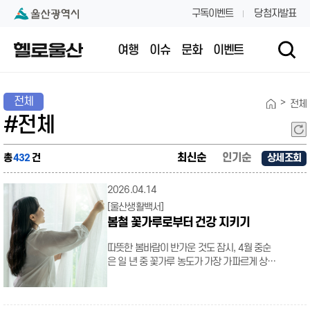
본문 내용 바로가기
대메뉴 바로가기
구독이벤트
당첨자발표
여행
이슈
문화
이벤트
전체
>
전체
#전체
최신순
인기순
총
432
건
상세조회
2026.04.14
[울산생활백서]
봄철 꽃가루로부터 건강 지키기
따뜻한 봄바람이 반가운 것도 잠시, 4월 중순
은 일 년 중 꽃가루 농도가 가장 가파르게 상승
하는 시기다. 특히 이 무렵은 참나무와 소나무
등에서 발생하는 수목 꽃가루가 절정에 달하
며, 입자가 미세해 호흡기 질환이나 알레르기