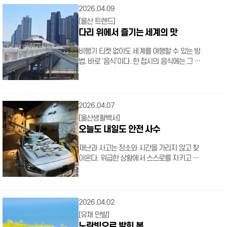
를 유발하기 쉽다. 화창한 날씨에 무심코 나선
2026.04.09
외출이 건강을 해치는 일이 없도록, 꽃가루로
[울산 트렌드]
부터 건강을 지킬 3단계 수칙을 알아두자. ∥
다리 위에서 즐기는 세계의 맛
꽃가루 방어 3단계 수칙 외출 전 4월 중순은 참
나무 등 수목 꽃가루 농도가 일 년 중 가장 높
비행기 티켓 없이도 세계를 여행할 수 있는 방
다. 외출 전 기상청의 ‘꽃가루 농도 위험지수’를
법. 바로 ‘음식’이다. 한 접시의 음식에는 그 나
확인하고, 농도가 ‘높음’ 이상일 때는 반드시
라의 역사와 지혜, 사람들의 이야기가 오롯이
KF94 마스크와 안경(또는 선글라스)을 착용해
담겨 있기 때문이다. 낯선 풍미를 마주하는 찰
눈과 코의 점막을 직접적으로 보호해야 한다.
나의 순간은, 그 어떤 경험보다도 강렬한 기억
기상청 날씨누리 누리집→꽃가루농도위험지
으로 남는다. 이제 울산에서는 언제든 그 특별
2026.04.07
수(클릭) 외출 시 꽃가루는 보통 기온이 오르는
한 여정을 시작할 수 있다는 소식. 한자리에서
오전 6시부터 10시 사이에 가장 활발하게 날
[울산생활백서]
무려 6개국을 여행할 수 있는 미식의 활주로,
린다. 야외 운동이나 산책이 필요하다면 꽃가
오늘도 내일도 안전 사수
지금 ‘울산세계음식문화관’으로 올라보자. ∥
루 농도가 상대적으로 낮아지는 오후 시간대를
뻔하지 않은 미식 여행 울산교에 문을 연 ‘울산
활용하는 것이 좋다. 또한 건조하고 바람이 강
재난과 사고는 장소와 시간을 가리지 않고 찾
세계음식문화관’은 강 위에서 식사를 즐길 수
한 날은 꽃가루가 더 멀리, 더 많이 퍼지므로 각
아온다. 위급한 상황에서 스스로를 지키고 침
있는 전국 최초의 다리 위 음식점이다. 산책로
별한 주의가 필요하다. 외출 후 실외에서 묻어
착하게 대응하기 위해서는 반복적인 훈련이 무
를 따라 자리 잡은 음식 부스에서는 베트남, 태
온 꽃가루가 실내로 유입되지 않도록 현관에
엇보다 중요하다. 백 마디 교육보다 강렬한 단
국 등 동남아 음식부터 우즈베키스탄의 이색적
들어서기 전 옷을 가볍게 털어내고, 샤워와 세
한 번의 경험. 실전과 같은 상황 속에서 안전수
인 맛, 그리고 멕시코, 이탈리아, 일본의 익숙한
안을 통해 피부에 붙은 꽃가루를 제거하자. 생
칙을 익힐 수 있는 울산 곳곳의 안전체험관을
2026.04.02
풍미까지 한자리에서 골고루 맛볼 수 있다. 태
리식염수로 콧속을 세척하면 점막에 붙은 미세
소개한다. ∥몸으로 배우는 안전 울산안전체험
화강을 배경으로 차려진 이국적인 식탁. 태화
[유채 만발]
한 입자들을 씻어내 알레르기 증상 완화에 큰
관 #전연령 맞춤형 울산안전체험관은 아이부
강 전경이 시원하게 펼쳐지는 다리 위에서는,
노란빛으로 밝힌 봄