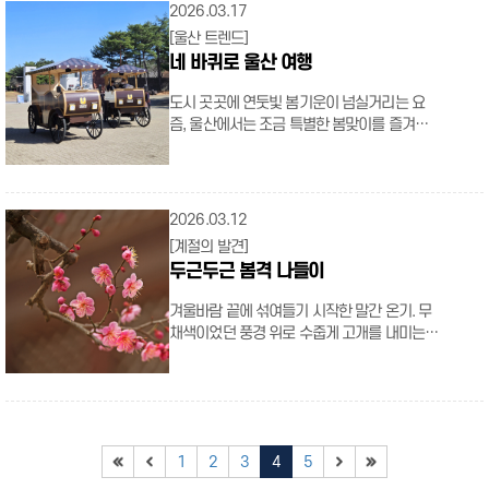
은 의자 하나조차 이곳에서는 훌륭한 전시 소
민이 필요한 시기에 필요한 지원을 받을 수 있
도 잊지 말기를! .t_bold{font-weight:500;
<김유진 재즈 퀸텟> 일시 2026-04-24(금)
2026.03.17
잔잔한 호수 산책로를 따라 핀 벚꽃이 물결 위
본, 베트남, 태국, 멕시코, 우즈베키스탄) 및 해
10px 30px; display: inline-block; line-height:
품처럼 느껴진다. 골목 속으로 조금 더 깊숙이
도록 다양한 복지 정책을 운영하고 있다. 영유
color:black;} .t_red{color: red; display: inline-
19:30 장소 함월홀 요금 일반 20,000원 문의
에 비쳐 수채화 같은 풍경을 자아낸다. 다양한
[울산 트렌드]
울이 카페 여행이 결국 사람과 음식으로 기억
1; margin-top: 20px; color: #333; font-size:
시선을 옮겨보자. ‘고래를 찾는 자전거’ 영화 포
아와 아동, 청년과 중장년, 어르신에 이르기까
block;} .t_black{color:black;}
052-290-4000 홈페이지 바로가기 공연 중
봄꽃이 함께 피어 있어 가족 피크닉 장소로로
네 바퀴로 울산 여행
되듯, 사랑하는 이와 함께하는 미식의 여정은
18px; font-weight: 500; }
스터를 따라 우측으로 꺾어 올라가면, 알록달
지. 생애주기별로 촘촘히 마련된 울산의 복지
.t_blue{color:#0061d6;}
구문화의전당 아트 온 스크린 <라 트라비아타
제격이다. 주소울산 남구 선암동 490-2 ④ 대
그 어떤 풍경보다 선명한 추억을 남긴다. 여기
.line_title_box.yellow{background-
록한 지붕들이 파노라마처럼 펼쳐지는 전망 명
를 살펴보자. 임신·출산기 임산부 건강진단
.inline_b{display:inline-block; word-break:
> 일시 2026-04-28(화) 19:30 장소 함월홀
왕암공원 공원 입구에서부터 등대까지 이어지
도시 곳곳에 연둣빛 봄기운이 넘실거리는 요
에 시시각각 다른 얼굴을 보여주는 태화강이 6
color:#ffffdb; border: 1px #ffda93 solid;}
소가 나타난다. 하이라이트는 마을 가장 높은
빈혈, B형 간염 등 보건소 무료검사 난임부부
keep-all;} .underline{text-
요금 무료 문의 052-290-4000 홈페이지 바
는 길 양옆으로 오래된 벚나무들이 늘어서 있
즘, 울산에서는 조금 특별한 봄맞이를 즐겨볼
개국의 맛을 한층 돋우니, 이보다 완벽할 순 없
.line_title_box.pink{background-
곳에 위치한 ‘벚꽃동산’. 벚꽃이 만개하는 때 들
시술비 출산(자녀당) 25회, 본인부담금 합계액
decoration:underline;} .flex_ul{width:100%;
로가기 공연 울산문화예술회관 제 29회 울산
어, 마치 하얀 눈이 내린 듯한 기분을 만끽할 수
수 있다는 소식이다. 울산의 명소를 마차 타고
다. 일상이 여행이 되는 다리. 이번 주말에는 어
color:#fff2f2; border: 1px #f5a0ab solid;}
르면 분홍빛으로 물든 마을의 풍경까지 모두
의 90% 지원(시술별 상한액 내, 최대 110만
margin-top:20px;} .flex_ul > li{display:flex;
연극제 일시 2026-04-01(수) 19:00 <은미>
있다. 주소울산 동구 등대로 95 ⑤ 서생포 왜성
여행하는, 이름하여 ‘울산마차’의 개봉박두! 태
떤 세계를 접시에 담을지, 행복한 고민을 시작
.line_title_box.red{background-
눈에 담을 수 있다. 올라온 길을 따라 내려오는
원) 한방 난임 치료비 최대 180만원 다태아 안
width:100%; margin-bottom:5px;} .flex_ul >
2026-04-03(금) 19:00 <주식회사 황천길>
성곽 돌담과 벚꽃이 어우러져 이색적인 풍경을
화강국가정원과 울산대공원을 배경으로 달리
해보자. .t_bold{font-weight:500;
color:#ffb8ae; border: 1px #e68d8d solid;}
길. 마음에 드는 벽화 앞에서 사진을 남기는 사
심 보험 출생일로부터 2년간 보험료 지원, 질
li .s_tit{padding-right:5px; margin-top:0;
2026-04-05(일) 17:00 <회전의자> 장소 소
연출한다. 성 정상에서 벚꽃 사이로 내려다보
는 낭만 마차. 올봄, 울산의 새로운 명물을 타고
color:black;} .t_red{color: red; display: inline-
람들의 웃음소리가 정겹다. 화려하지는 않아도
2026.03.12
병치료 입원비 등 13개 항목 임산부 가사돌봄
white-space: nowrap; color: #192b91;}
공연장 요금 10,000원 문의 052-266-7081
이는 진하 앞바다 또한 놓칠 수 없는 관전 포인
잊지 못할 나들이를 떠나보자. ∥마차 타면 40
block;} .t_black{color:black;} .underline{text-
각자의 색으로 빛나는 신화마을의 골목. 그 켜
서비스 임신 및 출산 후 1년 미만, 월 4회 월
[계절의 발견]
.flex_ul > li .s_con{word-break: keep-all;}
홈페이지 바로가기 공연 울산문화예술회관
트다. 주소울산 울주군 서생면 서생리 711 ⑥
분 코스 올 3월부터 운행을 시작한 ‘울산마
decoration:underline;} .flex_ul{width:100%;
켜이 쌓인 이야기를 뒤로 하고, 신화마을에서
22만원 차등 지원 산모·신생아 재가돌봄서비
두근두근 봄격 나들이
.flex_ul.small_s_con > li .s_con{font-
2026 이재훈 전국 투어 콘서트 일시 2026-
화동못수변공원 호수를 따라 조성된 데크 산책
차’는 전기 동력을 사용하는 친환경 관광 이동
margin-top:10px;} .flex_ul > li{display:flex;
의 특별한 산책을 마무리한다. 신화마을 추천
스 지원 산모신생아 건강관리 지원사업 바우처
size:14px;} .half_pic_frame{width:100%;
04-04(토) 17:00 장소 대공연장 요금 VIP석
로 위로 벚나무가 길게 늘어서 있어, 바람이 불
수단이다. 태화강 국가정원과 울산대공원 두
width:100%; justify-content: center;}
경로마을 입구(신화마을 안내도) ~ 꽃/고래의
본인부담금의 일부 지원 첫째아 20만원, 둘째
겨울바람 끝에 섞여들기 시작한 말간 온기. 무
text-align:center;} .half_pic_frame >
165,000원 / R석 154,000원 / S석
면 호수 위로 흩날리는 벚꽃 비를 감상할 수 있
곳에서 만나볼 수 있으며, 최대 4인까지 이용
.flex_ul.t_left > li{justify-content: flex-start
골목 ~ 동화/착시/음악의 골목 ~ 한국명화의골
아 30만원, 셋째아 40만원 이내 임산부 등 바
채색이었던 풍경 위로 수줍게 고개를 내미는
img{max-width:100%; width:auto
143,000원 문의 1522-2061 홈페이지 바로
다. 주소울산 북구 화봉동 324 ⑦ 작천정 수남
가능해 가족이나 연인과 함께 즐기기에 안성맞
!important;} .flex_ul > li .s_tit{padding-
목 ~ 벚꽃동산 ~ 세계명화의 골목 소요시간약
우처 택시비 지원 임산부, 영아(0~12개월) 동
꽃망울을 보면, 비로소 봄이 옴을 실감한다. 남
!important;} .more_div{margin-top:20px;
가기 공연 울산문화예술회관 울산시립교향악
벚꽃길 수백 년 된 아름드리 벚나무가 1km의
춤이다. 울산마차는 각각 태화강국가정원 대나
right:5px; margin-top:0; white-space:
30분 난이도하(★☆☆☆☆) 주의사항주민들
반자 병원 진료 목적 이동지원 월 편도 4회, 3
들보다 한발 앞서 봄의 기척을 만끽하고 싶은
font-size: 18px; font-weight: 600; color:
단 <용기와 승리의 여정> 일시 2026-04-
긴 터널을 이루는 울산 대표 벚꽃 명소다. 평지
무생태원, 울산대공원 동문에서 출발해 약 40
nowrap;} .flex_ul > li .s_con{word-break:
이 실제로 거주하는 마을인 만큼 관람은 조용
만원 이내 지원 산후조리비 출생아 1명당 50
분들이라면, 울산에서 가장 먼저 ‘봄의 전령’을
#00023a;} .more_div_icon{display:inline-
14(금) 19:30 장소 대공연장 요금 R석
로 이어진 광활한 벚꽃 터널 아래를 거닐며 압
분 동안 주요 구간을 천천히 달린다. 드넓은 산
keep-all;} .half_pic_frame{width:100%;
히, 쓰레기는 되가져가기 60여 년 전, 삶의 터
만원 지원 산모·신생아 건강관리 지원 산후조
만날 수 있는 명소들을 찾아보자. 외투만큼이
block; width: 23px !important; margin: -3px
20,000원 / S석 15,000원 / A석 10,000원
도적인 봄의 화사함을 느끼기 좋다. 주소울산
책로를 1시간도 안 되는 시간에 모두 둘러볼
text-align:center;} .half_pic_frame >
전을 잃고 이곳에 모여 ‘새로운 화합’을 다짐했
리도우미 방문 서비스(5~40일), 소득 등에 따
나 가벼워진 발걸음으로, 봄 마중하러 출발! ∥
5px 0 0px;} .sichaeg_t_custom{ position:
문의 052-275-9623 홈페이지 바로가기 공
울주군 삼남읍 수남벚꽃길 ⑧ 주전십리 벚꽃누
수 있는 데다, 전문적인 관광 해설까지 더해져
img{max-width:100%; width:auto
던 이들의 간절함은 이제 예술이라는 꽃으로
라 차등 지원 산후 조리 한약 할인 10만원(20
1
2
3
4
5
꽃 따라 걸어봄 문화공원 봄이 무르익을 즈음,
relative; display: inline-block; margin-right:
연 울산문화예술회관 이은결 일시 2026-04-
리길 바다로 향하는 십리 길을 따라 끝없이 이
여행을 깊이를 더한다. 요금은 1인 1만 원이며,
!important;} .border_box
피어나 따뜻한 위로를 건넨다. 봄볕이 따스한
만원 이상 한약 조제시) 임신부부 백일해 예방
문화공원은 목련의 순백색으로 환하게 불을 밝