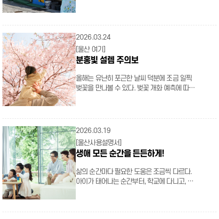
코노미야끼, 타코야끼, 어묵꼬지 세트 베트남
살이 머무는 듯한 착각이 드는 이곳. 슬도와 마
일궈낸 ‘이주민촌’이다. 새롭게 화합하여 잘 살
25px; background: #f6f6fc;} @media
기(클릭) ※전월 1일 9시부터 예약 가능※ 주
모델 일시 2026-02-26(목) ~ 2026-06-
쌀과 채소에 고기를 곁들인 베트남의 대표적인
찬가지로 바다와 극명한 대비를 이루는 꽃의
자는 뜻의 ‘신화(新和)’라는 이름에는 척박한
(max-width:768px) { .flex_ul > li{flex-
요 코스(7개) 주요 코스 안내표 1F 심폐소생술
30(화) 장소 건물 난간 미디어 스크린 요금 성
요리들로 구성되어 있다. 대표 메뉴는 고기반
색감이 환상적이니, 꽃이 지기 전에 꼭 한 번 들
땅에서 희망을 일구던 주민들의 염원이 담겨
wrap:wrap;} } @media (max-width:400px) {
(CPR)체험장, 생활안전체험, 지진시뮬레이터
인 1,000원, 울산시민 500원, 어린이·청소년·
미(샌드위치), 짜조(스프링롤), 월남쌈, 쇠고기
러보자. 주소울산 울주군 서생면 대송리 2-1
있다. 반세기가 흐른 지금은 어떻게 되었을까.
.flex_ul{margin-top:10px;} }
체험 2F 교통안전체험, 화재안전체험, 연기대
2026.03.24
경로 무료 문의 052-229-8441 홈페이지 바
쌀국수 태국 다양한 향신료와 소스가 어우러
출처: 울산 중구청 사진(영상)기록보관소 구 다
2010년 공공미술 프로젝트를 통해 담벼락마
피체험, 화재탈출체험 키즈오토파크 #교통안
로가기 전시 울산시립미술관 한국 근현대 동양
[울산 여기]
진 풍부한 감칠맛의 태국 메뉴들로 구성되어
운목장 늦은 봄에 이르러야 노란빛을 만날 수
다 색이 입혀진 신화마을은, ‘지붕 없는 미술
전 마스터 키즈오토파크는 6세 이상 10세 이
화 기획전 時代之筆(시대지필) 일시 2026-
분홍빛 설렘 주의보
있다. 대표 메뉴는 팟타이 꿍(볶음 쌀국수), 카
있는 곳. 입화산 자락에 위치한 구 다운목장이
관’이라 불리며 명실상부한 예술 명소가 되었
하 어린이가 직접 자동차를 운전하며 교통 안
03-19(목) ~ 2026-06-14(일) 장소 1,2전시
우팟 꿍(파인애플 볶음밥), 카우팟 끄라파오 무
다. 5월부터 6월까지 완만한 구릉지의 곡선을
다. 울산에서 가장 먼저 골목 예술을 피워낸 곳.
전수칙을 배울 수 있는 특화 체험관이다. 보행
실 요금 성인 1,000원, 울산시민 500원, 어린
올해는 유난히 포근한 날씨 덕분에 조금 일찍
쌉(돼지고기 볶음밥), 쏨땀타이(샐러드) 멕시
따라 유채꽃이 피어나는데, 능선을 따라 흐르
그 이야기를 따라 천천히 걸음을 옮겨본다. ∥
자와 운전자의 입장을 모두 체험할 수 있어 교
이·청소년·경로 무료 문의 052-229-8441 홈
벚꽃을 만나볼 수 있다. 벚꽃 개화 예측에 따르
코 향신료를 입힌 고기로 진한 풍미를 낸 멕시
는 노란 꽃물결이 마치 알프스를 연상케 한다.
골목골목 피어난 예술 야트막한 오르막을 따라
통 문화를 입체적으로 이해할 수 있다. 키즈오
페이지 바로가기 전시 울산시립미술관 동행(同
면 울산은 3월 20일 전후로 첫 꽃망울을 터트
코 음식들로 구성되어 있다. 대표 메뉴는 치미
속이 뻥 뚫릴 정도의 개방감. 잠시 꽃 속에 파묻
미로 같은 골목 안으로 발을 들이면, 담벼락에
토파크 울산 북구 산하중앙2로 87-27 화~
行): 아이와 보는 미술 일시 2026-03-26(목)
린 뒤, 3월 말과 4월 초 사이 꽃 대궐을 이룰 예
창가(튀긴 부리또), 비리아 타코(소고기 타코),
혀 ‘꽃멍’을 즐겨보는 것도 좋겠다. 주소울산 중
입혀진 형형색색의 그림이 쉴 새 없이 존재감
토요일 10:30~12:00, 13:00~14:00 ※월요
~ 2026-09-13(일) 장소 3전시실 요금 성인
정이다. 벌써부터 설레는 분홍빛 향연. 올해도
나쵸, 비리아 라면 우즈베키스탄 육류와 전통
구 다운동 산101번지 그 어느 때보다 선명한
을 뽐낸다. 여천오거리 부근의 입구에서 그대
일 및 공휴일 휴관※ 무료 ※유아(6~7세), 초
1,000원, 울산시민 500원, 어린이·청소년·경
울산 곳곳의 벚꽃 명소에서, 가장 아름다운 봄
빵에 차를 곁들여 고소하고 담백한 맛을 강조
봄의 궤적을 따라 걷노라면, 움츠렸던 마음도
2026.03.19
로 직진하여 오르기만 하면 되니 길이 그리 어
등(1~3학년)※ 052-245-7119 예약 바로
로 무료 문의 052-229-8441 홈페이지 바로
의 순간을 직관해보자. ∥올봄 벚꽃 가이드 ①
한 우즈베키스탄 메뉴들로 구성되어 있다. 대
금세 기지개를 켜는 듯하다. 산책하기에 더없
렵지는 않다. 다만, 지나는 골목마다 저마다의
[울산사용설명서]
가기(클릭) 주요 프로그램(3개) ①교통안전
가기 공연 중구문화의전당 지브리 영화음악 콘
궁거랑(무거천) 무거천 양옆으로 쏟아질 듯 핀
표 메뉴는 갈란드스키(소고기 볶음), 타바카(닭
이 좋은 이 계절. 햇살 머금은 노란 봄을 따라
테마가 있으니, 신화마을 안내도를 참고해 테
생애 모든 순간을 든든하게!
교육, ②특별교육, ③어린이 면허시험(교통안
서트 일시 2026-04-05(일) 16:00 장소 함월
벚꽃이 일품이다. 밤이면 조명이 더해져 낮과
구이), 전통빵, 차 해울이 카페 어르신들이 카
걸으며, 생동감 넘치는 나날들로 채워보기를
마를 알아두기를 추천한다. 신화마을 안내도를
전 교육 수료한 초등학교 1~4학년 대상) 위험
홀 요금 일반 50,000원 문의 053-710-2389
는 또 다른 로맨틱한 야간 산책의 즐거움을 선
페를 운영하며, 커피, 티, 스무디, 에이드 등의
바란다. .address_icon{font-size: 16px; color:
시작점으로 가장 먼저 지나는 길은 꽃과 동화
삶의 순간마다 필요한 도움은 조금씩 다르다.
상황에서 당황하지 않고 즉각 대처할 수 있는
홈페이지 바로가기 공연 중구문화의전당 렉처
사한다. 주소울산 남구 삼호로7번길 49-1 ②
음료와 다양한 디저트가 준비되어 있다. 울산
#404040; font-weight: 500; width: 100%;
의 골목. 이후 차례대로 착시, 음악, 꿈꾸는 골
아이가 태어나는 순간부터, 학교에 다니고, 사
힘은 결국 ‘반복된 경험’에서 나온다. 그러니 안
콘서트 조우 <제1장 라 트라비아타> 일시
학성공원 분홍빛 벚꽃과 붉은 동백이 어우러져
세계음식문화관 기간2026.3.10.(화) ~
display: flex; align-items: center; margin-
목이 이어진다. 따스한 봄볕 아래, 손때 묻은 담
회에 첫발을 내딛고, 다시 노후를 준비하기까
전체험관을, 일회성 나들이가 아닌 정기적인
2026-04-14(화) 19:30 장소 함월홀 요금 일
화려한 봄의 색채를 뽐내는 곳이다. 도심 속에
28.12.31.(목) 장소울산 중구 성남동 338 시
top: 12px; padding-left: 5px; margin-
벼락이 들려주는 각양각색의 이야기들. 담벼락
지. 우리는 각자의 자리에서 새로운 단계를 맞
약속으로 삼아보자. 체험 후에는, 가족과 함께
반 10,000원 문의 052-290-4000 홈페이지
서 고즈넉한 산책을 즐기기에 더없이 좋다. 주
간화~일요일 11:00 ~ 20:00 ※매주 월요일
bottom:40px;} .line_title_box { border: 1px
아래 놓인 낡은 화분 하나, 주민들이 내놓은 작
이한다. 울산은 이러한 생애의 흐름에 맞춰, 시
지식을 나누며 우리 집 안전을 점검해 보는 것
바로가기 공연 중구문화의전당 재즈 오디세이
소울산 중구 학성공원3길 54 ③ 선암호수공원
휴관※ 내용6개국 전통 음식점(이탈리아, 일
#b6bac4 solid; border-radius: 5px; padding: