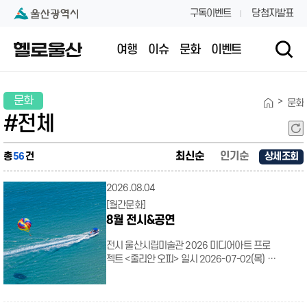
본문 내용 바로가기
대메뉴 바로가기
구독이벤트
당첨자발표
여행
이슈
문화
이벤트
문화
>
문화
#전체
최신순
인기순
총
56
건
상세조회
2026.08.04
[월간문화]
8월 전시&공연
전시 울산시립미술관 2026 미디어아트 프로
젝트 <줄리안 오피> 일시 2026-07-02(목) ~
2026-10-05(월) 장소 XR랩, 잔디마당, 옥외
미디어스크린 요금 성인 1,000원 / 울산시민
500원 / 어린이·청소년·경로 무료 문의 052-