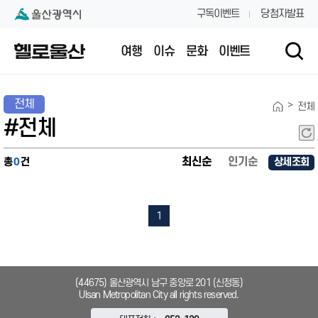
본문 내용 바로가기
대메뉴 바로가기
구독이벤트
당첨자발표
여행
이슈
문화
이벤트
전체
>
전체
#전체
최신순
인기순
총
0
건
상세조회
1
(44675) 울산광역시 남구 중앙로 201 (신정동)
Ulsan Metropolitan City all rights reserved.