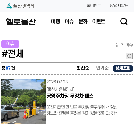
본문 내용 바로가기
대메뉴 바로가기
구독이벤트
당첨자발표
여행
이슈
문화
이벤트
이슈
>
이슈
#전체
최신순
인기순
총
87
건
상세조회
2026.07.23
[울산사용설명서]
공영주차장 무정차 패스
운전자라면 한 번쯤 주차장 출구 앞에서 정산
하느라 진땀을 흘려본 적이 있을 것이다. 하지
만 울산의 공영주차장에서는 이제 이런 번거로
움이 옛말이 되었다. 차량 등록 한 번이면 결제
도, 출차도 자동으로 끝나는 ‘지갑 없는 주차장’