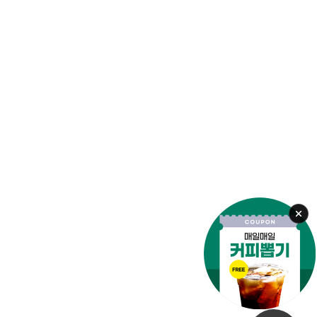
안전교육
#안전한울산
#울산이색체험
#어린이체험
#안전지킴이
오늘