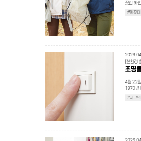
.campaig
절대 입수하지 않는다 술을 마신 후
끗한 하천
width: 100%; height:auto !important; overflow:
gradient
활동을 실
fit:cover
음주는 본인뿐
상적 스트
width:100%; aspect-ratio:16 / 9; display:bloc
.sichaeg
한 작은 
#깨끗데
size:22p
119에 
는지를 잘 보여준다. 울산시는 쾌적한
h4.mobile
40%, tra
수 있는 두 가지 방법을
.con_lay
자. 2 물에서 구조된 후 의식이 없고 호흡이 없으면 즉시 심폐소생술(CPR)을 시행한
(Clea
h4.mobil
gradient(
여하나요? A(답변)참여기업(→클릭)에서 텀블러 사용, 다회용기 이용,
height:1.6
다. 울산
는 무엇을
height:1.
.dot_list
발급 등의 녹색생활
width: 768px) { .con_layout .campaign-c
를 추천한다. 3 물살에 휩쓸렸을 때는 물살에 맞서 헤엄치지
이’를 만
margin:-1
flex-wrap:wrap;} .do
생활 실천
auto;} .con_layout .campaign-container .campaign-grid{grid-template-
로 헤엄쳐
*참고: 제
flex; fle
left:0; width:4px; height:4px; background-color:#555; border-radius:100%; }
70,00
columns: 1fr; gap:25px;}
다. 물에서 도움이 필요한 사람을 발견했을 때는 직접 물에 뛰어들기보다 주변 안전
환경설계를 통한 범
li{justif
.dash_lis
연동되어 따로 인증할
card{padding:40px 20px;}
요원에게 
TV(울산광역시 공식 유
.small_in
2026.04
bottom:1px; colo
립 녹색실천
box{width
다. 무리한 
적인 개최
display:b
top:0; left:0; } .with_icon_txt{position:relative; font-size: 21px; display: inline-
[친환경 
로 Q(질문)어떻게 참여하나요? A(답변)매일 만보 걷기, 탄소중립 실천활동 등 데일
.campaign-
야 할 안전 요즘 같은 장마철에는 물놀이 안전에 더욱 각별한 주의가 필요
한 준비이
.btn_txt{ background-color: #2855ff; border-radius: 6px; padding: 6px 9px;
block; m
조명을
리 미션과 위
.campaign
기에는 기
다. ‘깨끗데이(Clean-day)’는 그 노력의 하나로, 매달 한 차례 이상, 공무원, 시민단
display: inline-block; margin: 3px; m
position:
나요? A(답변)마일리지를 모아 커피, 치킨, 상품권 등의 기프티콘으로 교환할 수 있
수칙 카드 
에 숨어있
체, 자원
} .etc_tit{display
width: 25
어요. Q(질문)어디서 가입하나요? A(답변)구글 플레이스토어(→클릭)혹은 앱스토
4월 22
safe{wid
곡과 하천은 장마철 ‘절
재, 관광
> li{justify
color:bl
어(→클릭)
1970년
color:#2
이나 하천
산업단지 
wrap:wrap;} .border_box .box_con.cust
margin:4
적은 어느
작한 이 
solid #e2
소에는 발
거 등 환경정화 활동을 펼
#지구의
.img_group
border-t
이어진 시
리 잡았다
padding:0
이미 물이
변화. 깨
bottom: 50px !importa
title{tex
결과다. 
을 끄는 
li{displa
는 안 된다. 기상 정보 실시간 확인 및 대피 준비 물놀이를 떠나기 전은
속에서 이어갈 
.with_festival_ico
size:15p
푸르고 건
그 구체적인 실천 방법
line-heig
중에도 스
내 집·가게 앞 쓸기 아침에 딱 1분만 투
left:-49px;} h4.mobile_custom span{padding-left:5px;} } @
.news-gu
.gray_sma
다 우리 
icon-box
확인해야 
쓰레기 줍기 산책 시에 봉투를 지참해 쓰레기 하나만 주워보기
500px) { .light_icon{width: 34px !important;} } @media (max-width:400px)
step-list
#8c8c8c;} .t_bold{font-weight:500;} .t_black{color:black;
게 동참할 수 
top:3px; 
작한다면,
하게 플라스틱은 헹궈서, 종이는 테이프를 떼고, 음식물은 물기를 뺀 다음 버리기
.flex_ul{margin-top:10
style: no
#8c8c8c;} img.noback_custom{max-width:500px; width:a
의 날 가
.con_lay
로 대피해야 한다. 장마철 감전 사고 및 미
④ 머문 자리는 처음처럼 하천과
는 주차장 이용안내 레이아웃 ===
item .nu
max-widt
는 짧은 
fit:cont
2026.04
변 시설물