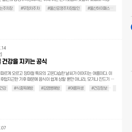
이면 결제도, 출차도 자동으로 끝나는 ‘지갑 없는 주차장’ 덕분이다. 고속도
는주차장
#무정차주차
#울산공영주차장할인
#울산하이패스주차
#울
스처럼 통과만 하면 요금이 알아서 정산되니, 지갑을 열 일도, 스마트폰을
 없다. 대기시간은 줄이고, 출차는 더욱 빠르게! 울산 시민이라면 누구나 이
지갑 없는 주차장, 지금 바로 소개한다. ∥기다림 없는 출차 지갑 없는
차량번호를 인식해 입·출차를 관리하고, 미리 등록한 결제수단으로 요금
결제하는 무정차 주차 시스템이다. 정산기를 찾을 필요도, 현금이나 카드를
도 없다. 차량이 출차하면 등록된 결제수단으로 요금이 알아서 빠져나간
 울산 내 공영주차장 97곳에서 운영되고 있으며, 이용 가능한 주차장도 꾸준
.14
도다. 기존에 결제와 감면 확인까지 길게는
]
 걸리던 출차 시간이, 지갑 없는 주차장 이용 시 2초 이내로 단축된다. 출퇴
 건강을 지키는 공식
 출구 혼잡을 덜어주는 것은 물론, 비가 오거나 추운 날에도 창문을 내리거
가 없다. 장애인, 국가유공자, 경차, 친환경차는 가입 시 차
파르게 오르고 장마철 특유의 고온다습한 날씨가 이어지는 여름이다. 이
으로 자동 감면되고, 그 외 다자녀, 임산부 등의 감면 대상자는 홈페이지에
후텁지근한 기후 때문에 음식이 쉽게 상할 뿐만 아니라, 모기나 진드기 같
 제출해 승인받으면 된다. 감면 항목이 여러 개일 경우 가장 큰 감면율이
가 늘어나 다양한 감염병 위험에 노출되기 쉽다. 세심한 주의가 필요한 계
 해당 사항이 없더라도 누구나 10% 할인 혜택을 받을 수 있다. 상가 등에
건강
#식중독예방
#감염병예방
#여름위생
#건강정보
#안전수칙
 몇 가지 예방 수칙만 잘 지켜도 충분히 피할 수 있다. 건강한 여름을 위한
할인권은 사전정산기에서 적용하며, 남은 요금만 출차 시 자동으로 결제되
∥식중독 예방을 위한 공식 여름철 고온다습한 환경에서
없는 주차장 홈페이지(클
 원인균(살모넬라, 황색포도상구균 등)이 폭발적으로 증식하여 음식을 상
1~2시간만 방치해도 식중독을 유발할 수 있다. 이에 따라 식재료 장보기부
용 ★ 주차장 입차 시 알림톡 받아야 자동
배식에 이르기까지 전 과정의 위생을 철저히 관리해야 한다. 보관온도 지키
 ★ 감면 혜택 자동 적용, 감면 없을 시 10% 할인 ★ 이것만은 꼭! ① 울
내 자동결제 지원하는 공영주차장에서만 사용 가능 → 주차장 검색(클릭)
.07
확인하기 ② 감면 항목이 2가지 이상 존재할 경우 혜택이 가