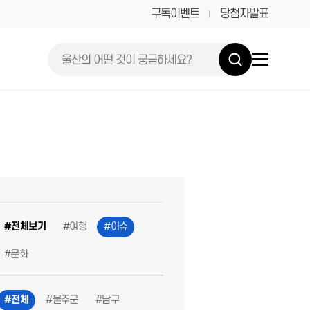
구독이벤트
당첨자발표
#전체보기
#여행
#이슈
#문화
#전체
#울주군
#남구