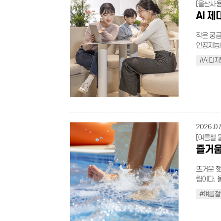
는 물로 헹군다. 음식은 충분히 익혀 먹기 육류는 중
[울산사
장 큰 감면 항목 적용 ③ 어떠한 감면
상에서 충분히 
AI 
적용 ④ 주차장에 입차 후 가입할 경우 자동출차 불가(사전 등록 필수) ⑤ 선불권, 할
은 지하수
인권은 사전 주차
철 마시는 물은
제가 되지 않음 ⑦ 덕신, 온덕, 구영공원은 자동결제
작은 궁금
않고 생으
자주하는 질문 더 보기(클
인공지능(
질을 완벽히 제거한 
활의 한 
진 만큼 
식중독균이
#AI디
의 등록으
이 점차 
비를 피해야 한다. 조리도구 구분하기 칼과
과 함께 더욱 쉽고
로 잘 쓰는
생선·고기·
color:blac
두를 위한 디지털 진화 과거의 디
위한 공식 여름철에는 물이나 음식 외에도 모기, 진드기 같은 매개체를 통해
inline-bl
구였다면,
는 감염병
decoratio
을 극대화
지 않도록 예방하는 것
li{displa
록 가장 
용기 등은
.flex_ul.t
다. 기술
2026.07
비우고 청소하자. 야간 외출 줄이기 모기 
right:10p
빛나기 때문이다. AI디지털배움터는 이러한 
[여름철 
당 시간의 외
break: ke
AI와 디
즐거움
동 시 진
.half_pi
키오스크 
적으로 뿌린다. 귀가 후 바로 씻기 야외활동을 마친
.box_con
실생활에 바로
기가 붙어
뜨거운 햇
height:1
배울까? 스마트폰 활용 스마트폰 기능 및 앱 활용 디지털 금융 모바일 뱅킹, 간편결
리하는 것이 좋다. +물놀이 안전수칙도 알아두
림이다. 
#fffbce 4
제 생성형 AI 글쓰기, 이미지 제작, 정보 검색 온라인 행정 정부 서비스 이용 현재 울
순으로 물 적셔 몸 적응시
쳐나는 도
decorati
산에는 3
#여름철
린이는 보호자
로 ‘안전
.sichaeg
확인한 후
을 깨끗이
본격적인 
transpar
1층에 마
실천이 건
전 확인하기 1 준비운동은 필수 물에 들어가기 전 5~10분 정