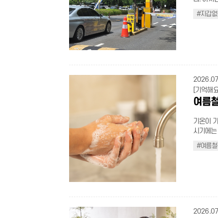
록 한 번
#지갑없
로 하이패
꺼낼 일도
용할 수 있는 
주차장은 
을 자동 
꺼낼 필요
다. 현재
2026.07
히 확대되고 있다. 가장 큰 장점은 출차 속
[기억해요
1분 남짓
여름철
근 시간대
나 정산기를 조작할 필요
기온이 가
량 등록만
시기에는 
증빙서류를
은 매개체
적용되고,
#여름철
절이지만,
서 받은 
약속, 지금 바로 알아보자. 
니 참고하자. 지갑 없는 주차장 이렇게 이용하자 1 [지갑
는 식중독
릭)] 접속 > 회원가입 2 차량정보, 카드정보, 감면정보 등록 ★ 차량 정보 입력 시 차
온에 단 
량등록증 준비 ★ 3 승인 완료 후 주차장 이
터 조리, 
결제 가능 ★
기 냉장 식품은 5℃ 이하, 냉동 식품은 -18℃ 이하의 적정 보관 온도를 상시 유지해
산광역시 
야 한다. 올바른 손 씻기 생활화 비누로 손가락 사이, 손등까지 30초 이상 씻고 흐르
2026.07
> 자동결제적힌 주차장 