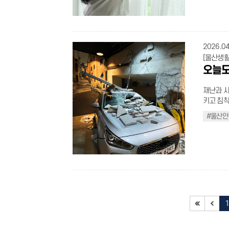
grid; grid-template-columns: repeat(2, 1fr); gap: 24px; } .green-guide-
.t_bold{font-weight:500
수목 꽃가
padding-l
#00804b;
재직자의 아동 이용연령 0~12세 이용요금 1시간 1,
border: 2px solid #e2e8
container .card-item { display: f
.t_black{color:black;} .t_blue{colo
확인하고,
.caution_u
.img_group.no
간(긴급 시 최대 6
30px; box-sizing: border-box; box-shadow: 0 8px 20px rgba(0, 0, 0, 0.04);
padding: 26px 30px; border-rad
.flex_ul{width:100%;} .flex_ul >
착용해 눈과 코
''; position: absolute; top: 0px; left: 0; width: 22px; height: 22px; background:
width:769px){ .noback_custom .line_dash{
소 2시간
transition: a
0, 0, 0.015), 0 
align-items: flex-start;} .flex_
루농도위험지수(클릭) 외출 시 꽃가
url(/cm
screen and (max-wid
류 공통서류: 보호자 신분증 일시돌봄: 주민등록등본(발급일 3개월 이내), 가족관
box-shadow
box-shadow 0.25s ease; bor
.s_tit{pad
이에 가장
no-repeat; background-size: contain; } .caution_ul2 > li > h4{f
2026.04
10px 0;} h3.noback_custom{font-size:22px !important; margin-top:20p
계증명서(등본상 확인
21px; font-weight: 800; color: #2563eb; text-decoration: underline; text-
.card-item:hover { transform: tran
.s_con{word-break: keep
적으로 낮
font-size
!important;} p.noback_custom{margin-top:10px; mar
[울산생활
서류* * 입원확인서, 의사진단서, 사망확인서, 출장확인서, 근무확인서 등으로 확인
underline-offset: 4px; display: in
rgba(46, 125, 50, 0.06); 
.in_colo
은 꽃가루가
box; mar
p.noback
오늘도
이 불가할 경우 현장확
} .main-link:hover { color: #1d4ed8
.icon-box { width: 52px; height: 52px; background-color: #e
.big_tit.
묻어온 꽃
padding:
img.noback_
명표 주소 정원 전화 예약 온라인 예약 신정센터 남구 돋질로 183번길 26 50명
weight: 700; color: #1e293b; margin: 0; } .main-tex
1.5px solid #a5d6a7; border-rad
center; 
고, 샤워
item{disp
.line_dash{margin-to
052-988-0365 010-5319-0365 클
재난과 사
weight: 800; color: #0f172a; margin: 0 0 10px 0; }
justify-content: center; margi
4px 5px 0px rgb(
하면 점막
item:last
h3.noback_c
933-0365~7 010-3881-0366 범서센터 울주군
키고 침착
17px; font-weight: 500; display: block; color: #2563eb; width: 100%; margin:
.green-guide-c
flex; alig
가루 농도
bottom:2
p.more_plus_txt{f
안내 아이를 양육하면서, 믿고 맡길 수 있는 곳이 가까이에 있다는 사실만으로도 마
육보다 강
0; line-height: 1.5; } .sub-notice-group { display: flex; flex-direction: column;
object-fit: contain; display: block; } 
.mt70{margin-top:70
달라붙기 쉬운
#울산안
width:40p
음이 한결
울산 곳곳의 안전체험
gap: 4px; } @media (max-width: 768px) { .header-box{p
size: 24px; color: #2e7d32; } .green-guide-container .content-
.border_b
라 황사와
grow:1; p
점을 기억하고, 망설임 
령 맞춤형 울산안전체험관은 아이부터 성인, 특정 산업 근로자까지 누구나 
width:100%; box-s
1; } .green-guide-container .item-title { font-size: 18px; font-weight: 700; color:
(max-width:768px) { .borde
히 피할 
weight:b
li{positi
수 있는 
.header-box .subti
#2e7d32; margin: 0 0 6px 0; font-family: "SCDream", "AppleG
.in_box_t
비하는 것
size:16px; 
content : ''; position:absolute; top:9px; left:0; width
공간에서 상황
link{font-size:18px;} .main-desc{f
serif"; word-break: keep-all; } .green-guide-container .item-desc { font-size:
.box_in_tit{ju
하고 건강한 봄날을 보내길 바란
width:768px) { .border_box.custom .box
background-color:black; borde
북구 산하 중앙2로 87-33 
.sub-notic
16px; color: #555; margin: 0; line-height: 1.4; margin-top: 9px; margin-
@media (max-width:
display: inline-block;} .t_black{col
container{padding:
padding-l
무료 052-279-6588~9 예약 바로가기(클릭) 주요 코스(8개) 주요 코스 안내표
wrapper{
bottom: 0; } @media screen and (max-width:1440px){ .
decoration:underline;} .flex_
bottom:30px;} .safety-item{margin
li:before{ content : '-'; position:absolute; top:0; left:0; } .t_bold{font-weight:500
1F기초안전 어린이 안전마을 2F생활안전 응급처치실습관, 교
container{padding: 0 11
width:100%;
item.no_title{mar
color:bla
전훈련관, 화재안전훈련관 3
container { grid-template-columns: 1fr; gap: 16px; } .green-g
child{margin-bottom:0;} .fle
bottom:5px; width:auto;} .
.t_gray{c
관, 원자력재난체험관 행복안전체험
margin: 40px auto; } .guide-header .m
white-space: nowrap;} .fl
.t_star{m
세 아이들
.intro-text { font-size: 14px; } .card-item { padding: 20px;
.flex_ul.small
3px;} .un
간이다.
width:769px) and 
25px; background: #f6f