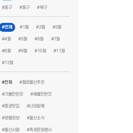
#중구
#동구
#북구
산해볼만한것
#울산생활정보
#해볼만한것
#헬로울산추천
#울산공영
#전체
#1월
#2월
#3월
#4월
#5월
#6월
#7월
#8월
#9월
#10월
#11월
#12월
#전체
#헬로울산추천
#안전한휴가
#안전한야외활동
#안전수칙
#안전한방학
#생활정
#가볼만한곳
#해볼만한것
#풍경맛집
#너와함께
#생활정보
#울산소식
#울산사람
#축제문화행사