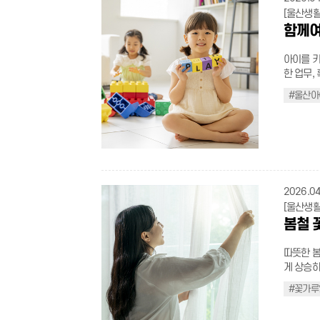
오기 ⑤ 불법 광고물 즉시 신고 전봇대, 담벼락 등에 불법 광고물이 있다면 '안전신
section { width: 100%; margin: 0 auto; margin-bottom: 60px; box-sizing
margin-bo
.border_
탄소 절감 효과를 낸다. 26.4.22.(
.safe-hi
근의 전기
[울산생활
문고' 앱이나 '1
border-box; color: #1e293b; text-align: center; word-break:
font-weight:700; color:
h3.nobac
경관 조명 소등, 전
align: c
비에 젖은
함께여
위가 아니
box { display: inline-flex; flex-direction: column; align-items: center; justify-
.news-st
20px;} p.noback_custom{text-align:center; margin-top: 15px; margin-bottom:
메일이나 
more-btn a{wid
록 하자. 안전사고 대부분은 기본적인 수칙만 지켜도 충분히 예방할 수 있다. 무심
도시는 달
content: center; padding: 24px 56px; back
underlin
50px; padding: 0 20px;} di
불필요한 
size:16px; font-weight:bold; color:#ffffff !important; 
코 지나친
번 더 신
아이를 키
#cbd5e1; border-radius: 16px; box-shadow: 0 8px 20px rgba(0, 
weight:3
align: center; margi
지 소모를
color:#1
우리의 생
상 속에서
한 업무,
margin-bottom:
bottom:1
50px;} .mt_per{margin-top:50px;} .qna_box_custom p.qna_q{margin-
이 데이터 전송 에
shadow:0
로 돌아가는 것’임을 잊지 말자
할 큰 변
다. 울산
#ffffff; font-size: 14px; font-weight: 800; width: 28px; height: 28px; border-
.desktop_i
bottom:0px;} .qna_box_custom p.qn
슬기로운 이동과 소비 이동 수단의
#울산아
.new_con
.t_red{col
.big_tit{
365일 
radius: 50%; display: flex; align-items: center; justify
width:1200px) { .flex_ul > li{justify-c
.with_small_
는 가장 
shadow:0
.t_black{
500;} .dot
한 돌봄 울타리, 지
bottom: 8px; } .head
width:768px) { .flex_ul > li{flex
span{disp
방법이니,
img.last
decoratio
.dot_list > li:before{ content : ''; po
예기치 못
#0f172a; margin: 0; letter-spacing: -0.5px; } .header-box .subtitle {
.box_con.custom{pad
left: 6px; li
문 시 일
@media (max-width: 7
.half_pi
height:4px; background-color:black; border-radius:100%
세 이하 
22px; font-weight: 700; color: #475569; margin: 6px 0 0 0; } .mockup-
align: center;} .news-guide-title .main{font-size:
size: 22p
분리배출 하
padding-left: 0; } .new_con .safe-more-
.border_
li{positi
장, 경조
wrapper { width: 100%; max-width: 760px; margin: 0 auto 48p
direction
.app_img
기, 일회용
11px 24p
.border_b
li:before{ content : '-'; position:absolute; top:0; left:0; } .t_bold{font-weight:500
도 시간 단위로 이용할 수
.mockup-wrapper img { width:
right:43px;} .news-step-item{display:flex; align-items:cent
width: 280
화주간도 함께 해요! 2026년 기후
.new_con .c
padding-l
color:bla
일 24시
container { max-width: 680px; margin: 0 auto; display: flex; 
width:100%; paddin
2026.04
container { max-width: 1200px; padding: 0; font-family: 'Pret
튜브) 4월 22일 '지구의 날'을 맞아, 탄소중립에 대한 인식을 높이고 실천 문화를 확
safe-list li {
> li:last-chi
.t_gray{c
인 힘이 
column; gap: 28px; } .step-item { display: flex; flex-direction: column; align-
margin-right:20px;
system, sans-serif; box-sizing: b
[울산생활
산하고자 
icon-box { w
absolute; top: 3px; left: 0; width: 18px; height: 18px; backgr
li.none{p
특성에 맞
items: center; } .step-cir
.news-step-arrow{di
guide-container .gui
봄철 
실천으로 
url(/cm
h4.s_tit
구와 놀이
content: center; width: 42px; heig
auto !important;} .desktop_img{p
.green-guide-
해보자. 슬 로 건 지구는 녹색대전환 중! 탄소중립 실천으로 세상을 잇다 행사기간
no-repeat; background-size: contain; } .caution_ul > li{position:re
img.noba
도록 돕는다. 센터 이용은 방문, 전화, 홈페이지를 통한 사전
gradient(135
#2e7d32; font-weight: 700; letter-spacing: 0.5px; } .green-g
2026.4.20.(월) 
따뜻한 봄
left:25px
width:80
기본이지만
18px; font-weight: 800; border-radius: 50%; box-shadow: 0 6px 14px
.guide-header .main-title
동시 진행 행사내용 자세히 보기(클릭) 지구를 지킨다는 건 거창한 일을 해
게 상승하
li:last-child
10px 0;}
요금은 주
rgba(37, 99, 235, 0.25); ma
#111; font-weight: 800; } .green-guide-container .guide-header .intro-text {
는 뜻이 
가 절정에
absolute; top: 3px; left: 0; width: 18px; height: 18px; backgr
align:ce
상황에 따
#꽃가루
transiti
font-size: 16px; color: #666; max-width: 8
품 사용을
한 날씨에
url(/cm
align:ce
록 한 아이
.step-circle { transform: translateY(-2px) scale(1.05)
1.6; word-break: keep-all; } .green-guide-container .grid-container { display:
우리가 내
킬 3단계 수칙을 알아두자. 
no-repeat; background-size: contain; } .caution_ul2 > li{posi
.noback_
센터 이용대상 울산에 주소를 둔 자(부모 또는 아동)의 아동 또는 울산에 직장을 둔
rgba(37, 99, 235,