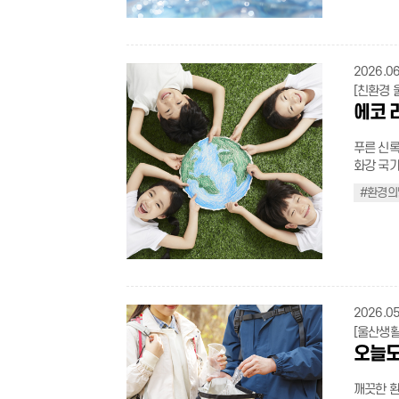
gradient
지식을 익
강하고 활기찬 여름
며 몸을 
.sichaeg
서 차근차근 
color:bla
시면 갑작스
transparen
울산종하이노
.t_gray{c
수는 피하자 배가 너무 부르거나 반대로 지나치게 허기진 상태
padding-l
관 울산 북구 박상진2로 4
top:15px;
는 것이 
2026.06
li:before{ content : ''; position:absolute; top:9px; left:0; width:4px; height:4px
배움터 이렇게 신청해요 01 공식 누리집 접속(클릭) ▶ 02 교육 과정 확인 ▶ 03 원
height:1.
취한 뒤 입수하자. 3 구명조끼는 선택이 
background-color:#555; b
[친환경 
하는 과정 신청 ▶ 04 교육 참여 직접 방문하기 어
nowrap;} .
끼는 반드
.ul_in_bo
에코 
체에서 디
.s_tit:before{ content : ''; position:absolute; top:
무를 때도 구명조
left:11px
편리하게 맞춤형 
height:4px; background-color:black; border-radius:100%; 
가기 전 
content : '-'; position:absolute; t
라가는 것
푸른 신록
.s_con{word-bre
구역은 절대 들어가지 
.with_fes
게만 느껴
화강 국가
.campaig
둥·번개가
inline-bl
가 된다.
지구를 지
50px aut
으로 대피
#환경의
position:
첫발을 내디뎌 보자. .t_bold{font-weight:
온 지금,
title{fo
위가 갑자기 오
height: 2
display: i
보를 모아 소개해본다. ∥일상 속 
padding-
외선차단제
.line_tit
.t_black{
이 가속화
container
므로 30분
top: 25px
decoratio
있다. 오늘
color:#4
준수하기 1 수심과 물살을 먼저 살핀다 처음 방문하는 곳이라면 수심을 꼭 확인
.line_tit
li{displa
명 끄기 안 쓰는 방·공간 조명은 바로 소등하기 대기전력 차단 쓰지 않는 가전 플러
.campaig
자. 물살
margin-t
.flex_ul.t
그 뽑기, 멀티탭 스위치 OFF
columns:r
2 어린이는 보호자와 함께 얕은 물도 방심은 금물이다. 어린이가 물놀이를 할 때는
- 1px); 
right:10p
설정하기 텀블러·다회용컵 사용 카페 갈 때 개인 텀블러 챙기기 장바구니·에코백 
2026.05
containe
반드시 보호
13px;col
break: k
용 마트·시장 갈 때 장바구니 챙기기 도보·대중교통 이용 가까운 거리는 걷거나 버스
padding:
[울산생활
에서만 수영한다 안전 부표나 수영 로프 바깥
.cook_ic
.sichaeg
타기 올바른 분리배출 하기 라벨 제거, 내용물 비우기, 종류별 분리 전자영수증 받기
.campaig
오늘도
다. 사고
right:2p
word; ba
종이 영수증 대신 
auto; ove
이 돋으면 즉시 나오자 소름이 돋고
.img_grou
display: 
고 잔반 남기지 않기 탄소중립 생활실천
flex-shri
다는 몸의 
깨끗한 환
0; max-width
decorati
코테크(Ec