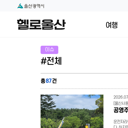
본문 내용 바로가기
대메뉴 바로가기
여행
이슈
#전체
총
87
건
2026.07
[울산사
공영주
운전자라면
다. 하지