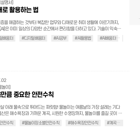
심 온도 75℃, 어패류는 85℃ 이
용설명서]
 항목에도 해당 사항이 없으면 10% 감면 혜택
가열해 속까지 완전히 익혀 먹는다. 물은 끓여서 마시기 정수되지 않
제대로 활용하는 법
나 약수는 세균에 오염되었을 가능성이 있으므로 피하는 것이 좋다. 여름
요금 정산소에서만 이용 가능 ⑥ 입차 알림을 받지 못하면 자동결
 가급적 끓여 마시는 것이 안전하다. 채소·과일 깨끗이 씻기 조리하지
와 사전정산기 동시 이용 불가 →
증을 해결하는 것부터 복잡한 업무와 다채로운 취미 생활에 이르기까지,
로 먹는 채소나 과일류는 흐르는 물에 여러 번 헹구어 표면의 세균과 이물
릭) 주차는 짧은 시간이지만 일상에서 자주 반복되는 생
AI)은 이미 일상의 다양한 순간에서 편리함을 더하고 있다. 기술이 익숙해
후 섭취해야 한다. 복통·설사 시 조리 금지 조리자의 손을 통해
부분이다. 작은 불편을 줄이는 것만으로도 이동은 한층 더 편리해진다. 한 번
이제는 단순히 사용하는 것을 넘어, 제대로 배우고 똑똑하게 활용하는 방법
 전파될 수 있으므로, 설사나 복통 등 의심 증상이 있다면 음식 조리나 준
지털배움터
#디지털배움터
#AI공부
#AI활용법
#AI배움터
#울산생
로 기다림 없이 이용하는 스마트한 주차 서비스. 울산의 지갑 없는 주차장
중요해지고 있다. AI를 그저 수동적으로 쓰는 것이 아니라 내 삶에 맞춰 제대
 도마는 사용 후 깨끗이 세척·소독하고,
 편리한 주차 문화를 경험해 보자. .t_bold{font-weight:600;
 법을 배우는 것. 그 똑똑한 시작을 ‘AI디지털배움터’와 함께해 보자. ∥모
채소용 도마를 분리해서 사용해 교차 오염을 예방한다. ∥감염병 예방을
k;} .t_red{color: red; display: inline-block;} .t_blue{color: blue; display:
지털 기술이 인간의 육체적인 노동을 덜어주는 도
 전파되
ock;} .t_black{color:black;} .t_gray{color: #555;} .underline{text-
 지금 우리 삶 깊숙이 들어온 AI는 생각의 범위를 넓혀주고 일상의 편리함
에 주의해야 한다. 특히 진드기 매개 감염병은 아직 치료 백신이 없어 물리
n:underline;} .flex_ul{width:100%; margin-top:10px;} .flex_ul >
해 주는 든든한 동반자로 진화했다. AI가 삶의 지형을 깊고 빠르게 바꿀수
이 최선이다. 고인 물 없애기 화분 받침, 배수구, 빗물이 고인
y:flex; width:100%; justify-content:center; flex-wrap:wrap;}
중요한 것은, 그 누구도 이 변화의 속도에서 소외되거나 뒤처지지 않는 것이
 모기가 번식하기 쉬운 곳이다. 집 주변에 물이 고이지 않도록 주기적으로
_left > li{justify-content: flex-start !important;} .flex_ul > li .s_tit{padding-
의 진정한 가치는 모든 사람이 차별 없이 그 혜택을 당당하게 누릴 때 비로소
.02
활동이 최고조에 달하는 시간대이므로 해
x; margin-top:0; white-space: nowrap;} .flex_ul > li .s_con{word-
변화 속에서 시민 누구나 쉽고 부담 없이
물놀이]
출을 피하고, 부득이한 경우 긴 옷을 착용한다. 긴 옷 착용하기 야외 활
ep-all;} .half_pic_frame{width:100%; text-align:center;}
지털 기술을 배울 수 있도록 마련된 공간이다. 스마트폰 활용, 디지털 금융,
만큼 중요한 안전수칙
드기 접촉을 차단하기 위해 밝은색 긴 소매 옷을 입고, 진드기 기피제를 주기
c_frame > img{max-width:100%; width:auto !important;} .border_box
이용 같은 생활 밀착형 교육부터 생성형 AI 활용법, 온라인 행정서비스까지
 뒤에는 즉시 샤워하며 몸에 진드
.custom{padding:40px;} .sichaeg_t_custom{font-weight:600; line-
 적용할 수 있는 다양한 교육 과정을 운영한다. AI디지털배움터 무엇을
 있는지 확인하자. 입었던 옷과 사용한 소품도 바로 세탁하거나 깨끗이 관
살 아래 물속으로 뛰어드는 짜릿함! 물놀이는 여름날의 가장 설레는 기다
.4; overflow-wrap: break-word; background: linear-gradient(to top,
기 입수 전 다리 → 팔 → 얼굴 → 가슴
울산은 해수욕장과 가까운 계곡, 시원한 수영장까지, 물놀이를 즐길 곳이 넘
0%, transparent 40%); display: inline; padding: 0 4px; -webkit-box-
키기 식사 직후, 음주 후, 공복 상태에서 입수하지 않기 어
시다. 그런데 이 즐거움을 오롯이 누리려면 한 가지가 꼭 갖춰져야 한다. 바
on-break: clone; box-decoration-break: clone;}
곳의 거점 디지털배움터가 있다. 공식 누리집에서 모집 중인 교육 과정을
안전수칙
#물놀이장소별안전수칙
#해수욕장안전수칙
#계곡안전수칙
와 함께, 눈에 보이는 거리에서 물놀이하기 더 자세히 보기(클릭) 손
’이다. 물놀이는 준비 없이 뛰어들면 예상치 못한 상황을 맞닥뜨리기 쉽다.
_t_custom.rose{background: linear-gradient(to top, #ffe7e7 40%,
 원하는 과정을 신청할 수 있으며, 정규 교육에 참여하지 않더라도 배움터
 씻고, 음식은 위생적으로 관리하며, 충분히 익혀 먹는 습관. 사소해 보이는
휴가철이 시작되기 전, 물놀이 안전수칙을 빈틈없이 기억해 두자. ∥입수
ent 40%);} .sichaeg_t_custom.hydrangea{background: linear-
련된 교육용 키오스크나 누리집의 다양한 학습 자료를 통해 언제든 스스로
강한 하루를 지키는 첫걸음이 된다. 일상 속 작은 수칙들을 생활화하여, 건
도 가볍게 스트레칭하