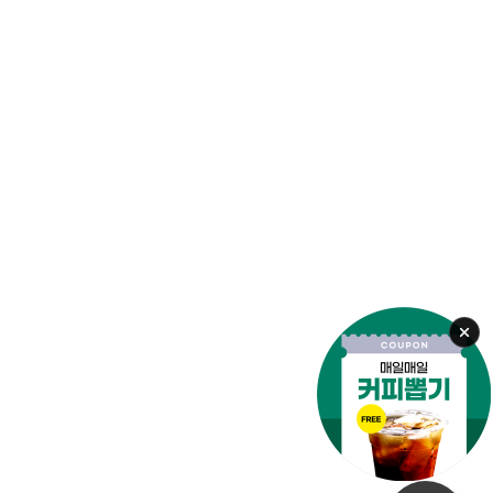
안전교육
#안전한울산
#울산이색체험
#어린이체험
#안전지킴이
오늘