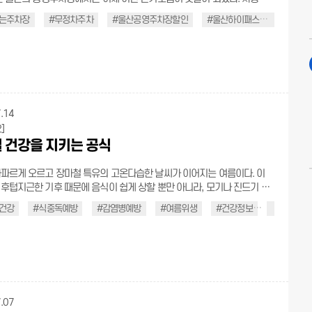
이면 결제도, 출차도 자동으로 끝나는 ‘지갑 없는 주차장’ 덕분이다. 고속도
는주차장
#무정차주차
#울산공영주차장할인
#울산하이패스주차
#울
스처럼 통과만 하면 요금이 알아서 정산되니, 지갑을 열 일도, 스마트폰을
 없다. 대기시간은 줄이고, 출차는 더욱 빠르게! 울산 시민이라면 누구나 이
지갑 없는 주차장, 지금 바로 소개한다. ∥기다림 없는 출차 지갑 없는
차량번호를 인식해 입·출차를 관리하고, 미리 등록한 결제수단으로 요금
결제하는 무정차 주차 시스템이다. 정산기를 찾을 필요도, 현금이나 카드를
도 없다. 차량이 출차하면 등록된 결제수단으로 요금이 알아서 빠져나간
 울산 내 공영주차장 97곳에서 운영되고 있으며, 이용 가능한 주차장도 꾸준
.14
도다. 기존에 결제와 감면 확인까지 길게는
]
 걸리던 출차 시간이, 지갑 없는 주차장 이용 시 2초 이내로 단축된다. 출퇴
 건강을 지키는 공식
 출구 혼잡을 덜어주는 것은 물론, 비가 오거나 추운 날에도 창문을 내리거
가 없다. 장애인, 국가유공자, 경차, 친환경차는 가입 시 차
파르게 오르고 장마철 특유의 고온다습한 날씨가 이어지는 여름이다. 이
으로 자동 감면되고, 그 외 다자녀, 임산부 등의 감면 대상자는 홈페이지에
후텁지근한 기후 때문에 음식이 쉽게 상할 뿐만 아니라, 모기나 진드기 같
 제출해 승인받으면 된다. 감면 항목이 여러 개일 경우 가장 큰 감면율이
가 늘어나 다양한 감염병 위험에 노출되기 쉽다. 세심한 주의가 필요한 계
 해당 사항이 없더라도 누구나 10% 할인 혜택을 받을 수 있다. 상가 등에
건강
#식중독예방
#감염병예방
#여름위생
#건강정보
#안전수칙
 몇 가지 예방 수칙만 잘 지켜도 충분히 피할 수 있다. 건강한 여름을 위한
할인권은 사전정산기에서 적용하며, 남은 요금만 출차 시 자동으로 결제되
∥식중독 예방을 위한 공식 여름철 고온다습한 환경에서
없는 주차장 홈페이지(클
 원인균(살모넬라, 황색포도상구균 등)이 폭발적으로 증식하여 음식을 상
1~2시간만 방치해도 식중독을 유발할 수 있다. 이에 따라 식재료 장보기부
용 ★ 주차장 입차 시 알림톡 받아야 자동
배식에 이르기까지 전 과정의 위생을 철저히 관리해야 한다. 보관온도 지키
 ★ 감면 혜택 자동 적용, 감면 없을 시 10% 할인 ★ 이것만은 꼭! ① 울
내 자동결제 지원하는 공영주차장에서만 사용 가능 → 주차장 검색(클릭)
.07
확인하기 ② 감면 항목이 2가지 이상 존재할 경우 혜택이 가