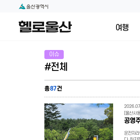
본문 내용 바로가기
대메뉴 바로가기
여행
이슈
#전체
총
87
건
2026.07
[울산사
공영주
운전자라면
다. 하지