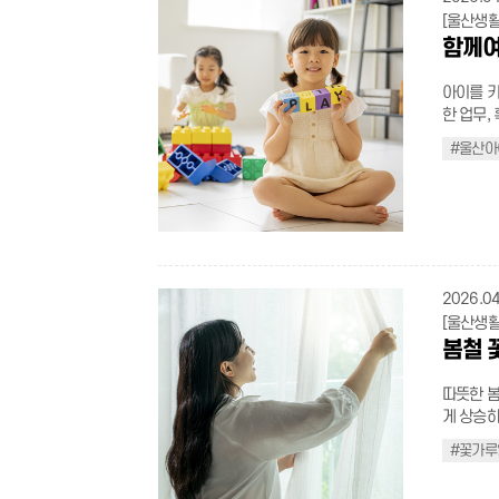
오기 ⑤ 불법 광고물 즉시 신고 전봇대, 담벼락 등에 불법 광고물이 있다면 '안전신
section { width: 100%; margin: 0 auto; margin-bottom: 60px; box-sizing
margin-bo
.border_
탄소 절감 효과를 낸다. 26.4.22.(
.safe-hi
근의 전기
[울산생활
문고' 앱이나 '1
border-box; color: #1e293b; text-align: center; word-break:
font-weight:700; color:
h3.nobac
경관 조명 소등, 전
align: c
비에 젖은
함께여
위가 아니
box { display: inline-flex; flex-direction: column; align-items: center; justify-
.news-st
20px;} p.noback_custom{text-align:center; margin-top: 15px; margin-bottom:
메일이나 
more-btn a{wid
록 하자. 안전사고 대부분은 기본적인 수칙만 지켜도 충분히 예방할 수 있다. 무심
도시는 달
content: center; padding: 24px 56px; back
underlin
50px; padding: 0 20px;} di
불필요한 
size:16px; font-weight:bold; color:#ffffff !important; 
코 지나친
번 더 신
아이를 키
#cbd5e1; border-radius: 16px; box-shadow: 0 8px 20px rgba(0, 
weight:3
align: center; margi
지 소모를
color:#1
우리의 생
상 속에서
한 업무,
margin-bottom:
bottom:1
50px;} .mt_per{margin-top:50px;} .qna_box_custom p.qna_q{margin-
이 데이터 전송 에
shadow:0
로 돌아가는 것’임을 잊지 말자
할 큰 변
다. 울산
#ffffff; font-size: 14px; font-weight: 800; width: 28px; height: 28px; border-
.desktop_i
bottom:0px;} .qna_box_custom p.qn
슬기로운 이동과 소비 이동 수단의
#울산아
.new_con
.t_red{col
.big_tit{
365일 
radius: 50%; display: flex; align-items: center; justify
width:1200px) { .flex_ul > li{justify-c
.with_small_
는 가장 
shadow:0
.t_black{
500;} .dot
한 돌봄 울타리, 지
bottom: 8px; } .head
width:768px) { .flex_ul > li{flex
span{disp
방법이니,
img.last
decoratio
.dot_list > li:before{ content : ''; po
예기치 못
#0f172a; margin: 0; letter-spacing: -0.5px; } .header-box .subtitle {
.box_con.custom{pad
left: 6px; li
문 시 일
@media (max-width: 7
.half_pi
height:4px; background-color:black; border-radius:100%
세 이하 
22px; font-weight: 700; color: #475569; margin: 6px 0 0 0; } .mockup-
align: center;} .news-guide-title .main{font-size:
size: 22p
분리배출 하
padding-left: 0; } .new_con .safe-more-
.border_
li{positi
장, 경조
wrapper { width: 100%; max-width: 760px; margin: 0 auto 48p
direction
.app_img
기, 일회용
11px 24p
.border_b
li:before{ content : '-'; position:absolute; top:0; left:0; } .t_bold{font-weight:500
도 시간 단위로 이용할 수
.mockup-wrapper img { width:
right:43px;} .news-step-item{display:flex; align-items:cent
width: 280
화주간도 함께 해요! 2026년 기후
.new_con .c
padding-l
color:bla
일 24시
container { max-width: 680px; margin: 0 auto; display: flex; 
width:100%; paddin
2026.04
container { max-width: 1200px; padding: 0; font-family: 'Pret
튜브) 4월 22일 '지구의 날'을 맞아, 탄소중립에 대한 인식을 높이고 실천 문화를 확
safe-list li {
> li:last-chi
.t_gray{c
인 힘이 
column; gap: 28px; } .step-item { display: flex; flex-direction: column; align-
margin-right:20px;
system, sans-serif; box-sizing: b
[울산생활
산하고자 
icon-box { w
absolute; top: 3px; left: 0; width: 18px; height: 18px; backgr
li.none{p
특성에 맞
items: center; } .step-cir
.news-step-arrow{di
guide-container .gui
봄철 
실천으로 
url(/cm
h4.s_tit
구와 놀이
content: center; width: 42px; heig
auto !important;} .desktop_img{p
.green-guide-
해보자. 슬 로 건 지구는 녹색대전환 중! 탄소중립 실천으로 세상을 잇다 행사기간
no-repeat; background-size: contain; } .caution_ul > li{position:re
img.noba
도록 돕는다. 센터 이용은 방문, 전화, 홈페이지를 통한 사전
gradient(135
#2e7d32; font-weight: 700; letter-spacing: 0.5px; } .green-g
2026.4.20.(월) 
따뜻한 봄
left:25px
width:80
기본이지만
18px; font-weight: 800; border-radius: 50%; box-shadow: 0 6px 14px
.guide-header .main-title
동시 진행 행사내용 자세히 보기(클릭) 지구를 지킨다는 건 거창한 일을 해
게 상승하
li:last-child
10px 0;}
요금은 주
rgba(37, 99, 235, 0.25); ma
#111; font-weight: 800; } .green-guide-container .guide-header .intro-text {
는 뜻이 
가 절정에
absolute; top: 3px; left: 0; width: 18px; height: 18px; backgr
align:ce
상황에 따
#꽃가루
transiti
font-size: 16px; color: #666; max-width: 8
품 사용을
한 날씨에
url(/cm
align:ce
록 한 아이
.step-circle { transform: translateY(-2px) scale(1.05)
1.6; word-break: keep-all; } .green-guide-container .grid-container { display:
우리가 내
킬 3단계 수칙을 알아두자. 
no-repeat; background-size: contain; } .caution_ul2 > li{posi
.noback_
센터 이용대상 울산에 주소를 둔 자(부모 또는 아동)의 아동 또는 울산에 직장을 둔
rgba(37, 99, 235,