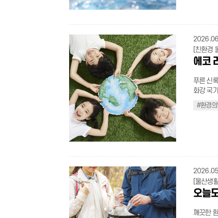
gradient
지식을 익
강하고 활기찬 여름
며 몸을 
.sichaeg
서 차근차근 
color:bla
시면 갑작스
transparen
울산종하이노
.t_gray{c
수는 피하자 배가 너무 부르거나 반대로 지나치게 허기진 상태
padding-l
관 울산 북구 박상진2로 4
top:15px;
는 것이 
2026.06
li:before{ content : ''; position:absolute; top:9px; left:0; width:4px; height:4px
배움터 이렇게 신청해요 01 공식 누리집 접속(클릭) ▶ 02 교육 과정 확인 ▶ 03 원
height:1.
취한 뒤 입수하자. 3 구명조끼는 선택이 
background-color:#555; b
[친환경 
하는 과정 신청 ▶ 04 교육 참여 직접 방문하기 어
nowrap;} .
끼는 반드
.ul_in_bo
에코 
체에서 디
.s_tit:before{ content : ''; position:absolute; top:
무를 때도 구명조
left:11px
편리하게 맞춤형 
height:4px; background-color:black; border-radius:100%; 
가기 전 
content : '-'; position:absolute; t
라가는 것
푸른 신록
.s_con{word-bre
구역은 절대 들어가지 
.with_fes
게만 느껴
화강 국가
.campaig
둥·번개가
inline-bl
가 된다.
지구를 지
50px aut
으로 대피
#환경의
position:
첫발을 내디뎌 보자. .t_bold{font-weight:
온 지금,
title{fo
위가 갑자기 오
height: 2
display: i
보를 모아 소개해본다. ∥일상 속 
padding-
외선차단제
.line_tit
.t_black{
이 가속화
container
므로 30분
top: 25px
decoratio
있다. 오늘
color:#4
준수하기 1 수심과 물살을 먼저 살핀다 처음 방문하는 곳이라면 수심을 꼭 확인
.line_tit
li{displa
명 끄기 안 쓰는 방·공간 조명은 바로 소등하기 대기전력 차단 쓰지 않는 가전 플러
.campaig
자. 물살
margin-t
.flex_ul.t
그 뽑기, 멀티탭 스위치 OFF
columns:r
2 어린이는 보호자와 함께 얕은 물도 방심은 금물이다. 어린이가 물놀이를 할 때는
- 1px); 
right:10p
설정하기 텀블러·다회용컵 사용 카페 갈 때 개인 텀블러 챙기기 장바구니·에코백 
2026.05
containe
반드시 보호
13px;col
break: k
용 마트·시장 갈 때 장바구니 챙기기 도보·대중교통 이용 가까운 거리는 걷거나 버스
padding:
[울산생활
에서만 수영한다 안전 부표나 수영 로프 바깥
.cook_ic
.sichaeg
타기 올바른 분리배출 하기 라벨 제거, 내용물 비우기, 종류별 분리 전자영수증 받기
.campaig
오늘도
다. 사고
right:2p
word; ba
종이 영수증 대신 
auto; ove
이 돋으면 즉시 나오자 소름이 돋고
.img_grou
display: 
고 잔반 남기지 않기 탄소중립 생활실천
flex-shri
다는 몸의 
깨끗한 환
0; max-width
decorati
코테크(Ec