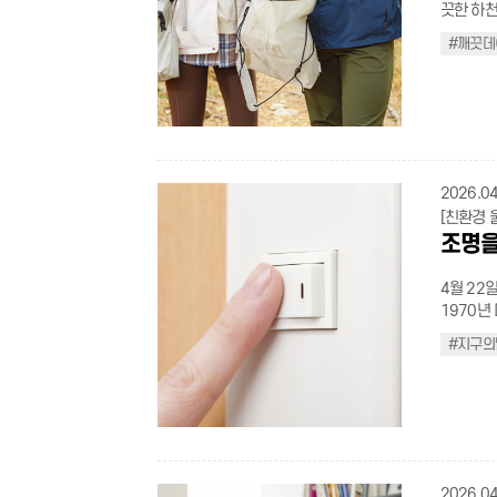
.campaig
절대 입수하지 않는다 술을 마신 후
끗한 하천
width: 100%; height:auto !important; overflow:
gradient
활동을 실
fit:cover
음주는 본인뿐
상적 스트
width:100%; aspect-ratio:16 / 9; display:bloc
.sichaeg
한 작은 
#깨끗데
size:22p
119에 
는지를 잘 보여준다. 울산시는 쾌적한
h4.mobile
40%, tra
수 있는 두 가지 방법을
.con_lay
자. 2 물에서 구조된 후 의식이 없고 호흡이 없으면 즉시 심폐소생술(CPR)을 시행한
(Clea
h4.mobil
gradient(
여하나요? A(답변)참여기업(→클릭)에서 텀블러 사용, 다회용기 이용,
height:1.6
다. 울산
는 무엇을
height:1.
.dot_list
발급 등의 녹색생활
width: 768px) { .con_layout .campaign-c
를 추천한다. 3 물살에 휩쓸렸을 때는 물살에 맞서 헤엄치지
이’를 만
margin:-1
flex-wrap:wrap;} .do
생활 실천
auto;} .con_layout .campaign-container .campaign-grid{grid-template-
로 헤엄쳐
*참고: 제
flex; fle
left:0; width:4px; height:4px; background-color:#555; border-radius:100%; }
70,00
columns: 1fr; gap:25px;}
다. 물에서 도움이 필요한 사람을 발견했을 때는 직접 물에 뛰어들기보다 주변 안전
환경설계를 통한 범
li{justif
.dash_lis
연동되어 따로 인증할
card{padding:40px 20px;}
요원에게 
TV(울산광역시 공식 유
.small_in
2026.04
bottom:1px; colo
립 녹색실천
box{width
다. 무리한 
적인 개최
display:b
top:0; left:0; } .with_icon_txt{position:relative; font-size: 21px; display: inline-
[친환경 
로 Q(질문)어떻게 참여하나요? A(답변)매일 만보 걷기, 탄소중립 실천활동 등 데일
.campaign-
야 할 안전 요즘 같은 장마철에는 물놀이 안전에 더욱 각별한 주의가 필요
한 준비이
.btn_txt{ background-color: #2855ff; border-radius: 6px; padding: 6px 9px;
block; m
조명을
리 미션과 위
.campaign
기에는 기
다. ‘깨끗데이(Clean-day)’는 그 노력의 하나로, 매달 한 차례 이상, 공무원, 시민단
display: inline-block; margin: 3px; m
position:
나요? A(답변)마일리지를 모아 커피, 치킨, 상품권 등의 기프티콘으로 교환할 수 있
수칙 카드 
에 숨어있
체, 자원
} .etc_tit{display
width: 25
어요. Q(질문)어디서 가입하나요? A(답변)구글 플레이스토어(→클릭)혹은 앱스토
4월 22
safe{wid
곡과 하천은 장마철 ‘절
재, 관광
> li{justify
color:bl
어(→클릭)
1970년
color:#2
이나 하천
산업단지 
wrap:wrap;} .border_box .box_con.cust
margin:4
적은 어느
작한 이 
solid #e2
소에는 발
거 등 환경정화 활동을 펼
#지구의
.img_group
border-t
이어진 시
리 잡았다
padding:0
이미 물이
변화. 깨
bottom: 50px !importa
title{tex
결과다. 
을 끄는 
li{displa
는 안 된다. 기상 정보 실시간 확인 및 대피 준비 물놀이를 떠나기 전은
속에서 이어갈 
.with_festival_ico
size:15p
푸르고 건
그 구체적인 실천 방법
line-heig
중에도 스
내 집·가게 앞 쓸기 아침에 딱 1분만 투
left:-49px;} h4.mobile_custom span{padding-left:5px;} } @
.news-gu
.gray_sma
다 우리 
icon-box
확인해야 
쓰레기 줍기 산책 시에 봉투를 지참해 쓰레기 하나만 주워보기
500px) { .light_icon{width: 34px !important;} } @media (max-width:400px)
step-list
#8c8c8c;} .t_bold{font-weight:500;} .t_black{color:black;
게 동참할 수 
top:3px; 
작한다면,
하게 플라스틱은 헹궈서, 종이는 테이프를 떼고, 음식물은 물기를 뺀 다음 버리기
.flex_ul{margin-top:10
style: no
#8c8c8c;} img.noback_custom{max-width:500px; width:a
의 날 가
.con_lay
로 대피해야 한다. 장마철 감전 사고 및 미
④ 머문 자리는 처음처럼 하천과
는 주차장 이용안내 레이아웃 ===
item .nu
max-widt
는 짧은 
fit:cont
2026.04
변 시설물