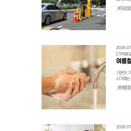
록 한 번
#지갑없
로 하이패
꺼낼 일도
용할 수 있는 
주차장은 
을 자동 
꺼낼 필요
다. 현재
2026.07
히 확대되고 있다. 가장 큰 장점은 출차 속
[기억해요
1분 남짓
여름철
근 시간대
나 정산기를 조작할 필요
기온이 가
량 등록만
시기에는 
증빙서류를
은 매개체
적용되고,
#여름철
절이지만,
서 받은 
약속, 지금 바로 알아보자. 
니 참고하자. 지갑 없는 주차장 이렇게 이용하자 1 [지갑
는 식중독
릭)] 접속 > 회원가입 2 차량정보, 카드정보, 감면정보 등록 ★ 차량 정보 입력 시 차
온에 단 
량등록증 준비 ★ 3 승인 완료 후 주차장 이
터 조리, 
결제 가능 ★
기 냉장 식품은 5℃ 이하, 냉동 식품은 -18℃ 이하의 적정 보관 온도를 상시 유지해
산광역시 
야 한다. 올바른 손 씻기 생활화 비누로 손가락 사이, 손등까지 30초 이상 씻고 흐르
2026.07
> 자동결제적힌 주차장 