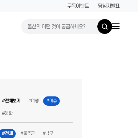
구독이벤트
당첨자발표
#전체보기
#여행
#이슈
#문화
#전체
#울주군
#남구