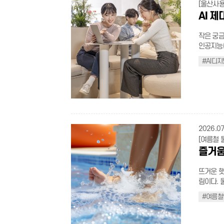
는 물로 헹군다. 음식은 충분히 익혀 먹기 육류는 중
[울산사
장 큰 감면 항목 적용 ③ 어떠한 감면
상에서 충분히 
AI 
적용 ④ 주차장에 입차 후 가입할 경우 자동출차 불가(사전 등록 필수) ⑤ 선불권, 할
은 지하수
인권은 사전 주차
철 마시는 물은
제가 되지 않음 ⑦ 덕신, 온덕, 구영공원은 자동결제
작은 궁금
않고 생으
자주하는 질문 더 보기(클
인공지능(
질을 완벽히 제거한 
활의 한 
진 만큼 
식중독균이
#AI디
의 등록으
이 점차 
비를 피해야 한다. 조리도구 구분하기 칼과
과 함께 더욱 쉽고
로 잘 쓰는
생선·고기·
color:blac
두를 위한 디지털 진화 과거의 디
위한 공식 여름철에는 물이나 음식 외에도 모기, 진드기 같은 매개체를 통해
inline-bl
구였다면,
는 감염병
decoratio
을 극대화
지 않도록 예방하는 것
li{displa
록 가장 
용기 등은
.flex_ul.t
다. 기술
2026.07
비우고 청소하자. 야간 외출 줄이기 모기 
right:10p
빛나기 때문이다. AI디지털배움터는 이러한 
[여름철 
당 시간의 외
break: ke
AI와 디
즐거움
동 시 진
.half_pi
키오스크 
적으로 뿌린다. 귀가 후 바로 씻기 야외활동을 마친
.box_con
실생활에 바로
기가 붙어
뜨거운 햇
height:1
배울까? 스마트폰 활용 스마트폰 기능 및 앱 활용 디지털 금융 모바일 뱅킹, 간편결
리하는 것이 좋다. +물놀이 안전수칙도 알아두
림이다. 
#fffbce 4
제 생성형 AI 글쓰기, 이미지 제작, 정보 검색 온라인 행정 정부 서비스 이용 현재 울
순으로 물 적셔 몸 적응시
쳐나는 도
decorati
산에는 3
#여름철
린이는 보호자
로 ‘안전
.sichaeg
확인한 후
을 깨끗이
본격적인 
transpar
1층에 마
실천이 건
전 확인하기 1 준비운동은 필수 물에 들어가기 전 5~10분 정