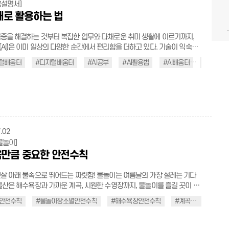
심 온도 75℃, 어패류는 85℃ 이
용설명서]
 항목에도 해당 사항이 없으면 10% 감면 혜택
가열해 속까지 완전히 익혀 먹는다. 물은 끓여서 마시기 정수되지 않
제대로 활용하는 법
나 약수는 세균에 오염되었을 가능성이 있으므로 피하는 것이 좋다. 여름
요금 정산소에서만 이용 가능 ⑥ 입차 알림을 받지 못하면 자동결
 가급적 끓여 마시는 것이 안전하다. 채소·과일 깨끗이 씻기 조리하지
와 사전정산기 동시 이용 불가 →
증을 해결하는 것부터 복잡한 업무와 다채로운 취미 생활에 이르기까지,
로 먹는 채소나 과일류는 흐르는 물에 여러 번 헹구어 표면의 세균과 이물
릭) 주차는 짧은 시간이지만 일상에서 자주 반복되는 생
AI)은 이미 일상의 다양한 순간에서 편리함을 더하고 있다. 기술이 익숙해
후 섭취해야 한다. 복통·설사 시 조리 금지 조리자의 손을 통해
부분이다. 작은 불편을 줄이는 것만으로도 이동은 한층 더 편리해진다. 한 번
이제는 단순히 사용하는 것을 넘어, 제대로 배우고 똑똑하게 활용하는 방법
 전파될 수 있으므로, 설사나 복통 등 의심 증상이 있다면 음식 조리나 준
지털배움터
#디지털배움터
#AI공부
#AI활용법
#AI배움터
#울산생
로 기다림 없이 이용하는 스마트한 주차 서비스. 울산의 지갑 없는 주차장
중요해지고 있다. AI를 그저 수동적으로 쓰는 것이 아니라 내 삶에 맞춰 제대
 도마는 사용 후 깨끗이 세척·소독하고,
 편리한 주차 문화를 경험해 보자. .t_bold{font-weight:600;
 법을 배우는 것. 그 똑똑한 시작을 ‘AI디지털배움터’와 함께해 보자. ∥모
채소용 도마를 분리해서 사용해 교차 오염을 예방한다. ∥감염병 예방을
k;} .t_red{color: red; display: inline-block;} .t_blue{color: blue; display:
지털 기술이 인간의 육체적인 노동을 덜어주는 도
 전파되
ock;} .t_black{color:black;} .t_gray{color: #555;} .underline{text-
 지금 우리 삶 깊숙이 들어온 AI는 생각의 범위를 넓혀주고 일상의 편리함
에 주의해야 한다. 특히 진드기 매개 감염병은 아직 치료 백신이 없어 물리
n:underline;} .flex_ul{width:100%; margin-top:10px;} .flex_ul >
해 주는 든든한 동반자로 진화했다. AI가 삶의 지형을 깊고 빠르게 바꿀수
이 최선이다. 고인 물 없애기 화분 받침, 배수구, 빗물이 고인
y:flex; width:100%; justify-content:center; flex-wrap:wrap;}
중요한 것은, 그 누구도 이 변화의 속도에서 소외되거나 뒤처지지 않는 것이
 모기가 번식하기 쉬운 곳이다. 집 주변에 물이 고이지 않도록 주기적으로
_left > li{justify-content: flex-start !important;} .flex_ul > li .s_tit{padding-
의 진정한 가치는 모든 사람이 차별 없이 그 혜택을 당당하게 누릴 때 비로소
.02
활동이 최고조에 달하는 시간대이므로 해
x; margin-top:0; white-space: nowrap;} .flex_ul > li .s_con{word-
변화 속에서 시민 누구나 쉽고 부담 없이
물놀이]
출을 피하고, 부득이한 경우 긴 옷을 착용한다. 긴 옷 착용하기 야외 활
ep-all;} .half_pic_frame{width:100%; text-align:center;}
지털 기술을 배울 수 있도록 마련된 공간이다. 스마트폰 활용, 디지털 금융,
만큼 중요한 안전수칙
드기 접촉을 차단하기 위해 밝은색 긴 소매 옷을 입고, 진드기 기피제를 주기
c_frame > img{max-width:100%; width:auto !important;} .border_box
이용 같은 생활 밀착형 교육부터 생성형 AI 활용법, 온라인 행정서비스까지
 뒤에는 즉시 샤워하며 몸에 진드
.custom{padding:40px;} .sichaeg_t_custom{font-weight:600; line-
 적용할 수 있는 다양한 교육 과정을 운영한다. AI디지털배움터 무엇을
 있는지 확인하자. 입었던 옷과 사용한 소품도 바로 세탁하거나 깨끗이 관
살 아래 물속으로 뛰어드는 짜릿함! 물놀이는 여름날의 가장 설레는 기다
.4; overflow-wrap: break-word; background: linear-gradient(to top,
기 입수 전 다리 → 팔 → 얼굴 → 가슴
울산은 해수욕장과 가까운 계곡, 시원한 수영장까지, 물놀이를 즐길 곳이 넘
0%, transparent 40%); display: inline; padding: 0 4px; -webkit-box-
키기 식사 직후, 음주 후, 공복 상태에서 입수하지 않기 어
시다. 그런데 이 즐거움을 오롯이 누리려면 한 가지가 꼭 갖춰져야 한다. 바
on-break: clone; box-decoration-break: clone;}
곳의 거점 디지털배움터가 있다. 공식 누리집에서 모집 중인 교육 과정을
안전수칙
#물놀이장소별안전수칙
#해수욕장안전수칙
#계곡안전수칙
와 함께, 눈에 보이는 거리에서 물놀이하기 더 자세히 보기(클릭) 손
’이다. 물놀이는 준비 없이 뛰어들면 예상치 못한 상황을 맞닥뜨리기 쉽다.
_t_custom.rose{background: linear-gradient(to top, #ffe7e7 40%,
 원하는 과정을 신청할 수 있으며, 정규 교육에 참여하지 않더라도 배움터
 씻고, 음식은 위생적으로 관리하며, 충분히 익혀 먹는 습관. 사소해 보이는
휴가철이 시작되기 전, 물놀이 안전수칙을 빈틈없이 기억해 두자. ∥입수
ent 40%);} .sichaeg_t_custom.hydrangea{background: linear-
련된 교육용 키오스크나 누리집의 다양한 학습 자료를 통해 언제든 스스로
강한 하루를 지키는 첫걸음이 된다. 일상 속 작은 수칙들을 생활화하여, 건
도 가볍게 스트레칭하