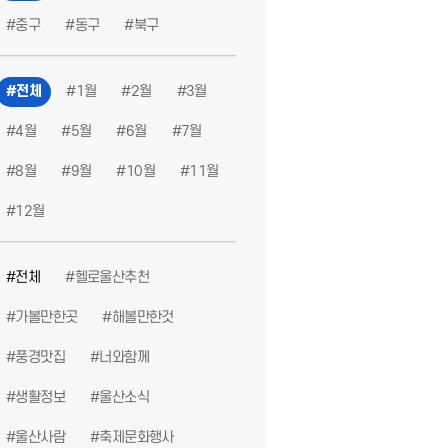
#중구
#동구
#북구
산해볼만한것
#울산생활정보
#해볼만한것
#헬로울산추천
#울산공영
#전체
#1월
#2월
#3월
#4월
#5월
#6월
#7월
#8월
#9월
#10월
#11월
#12월
#전체
#헬로울산추천
#안전한휴가
#안전한야외활동
#안전수칙
#안전한방학
#생활정
#가볼만한곳
#해볼만한것
#풍경맛집
#너와함께
#생활정보
#울산소식
#울산사람
#축제문화행사