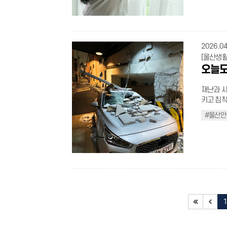
grid; grid-template-columns: repeat(2, 1fr); gap: 24px; } .green-guide-
.t_bold{font-weight:500
수목 꽃가
padding-l
#00804b;
재직자의 아동 이용연령 0~12세 이용요금 1시간 1,
border: 2px solid #e2e8
container .card-item { display: f
.t_black{color:black;} .t_blue{colo
확인하고,
.caution_u
.img_group.no
간(긴급 시 최대 6
30px; box-sizing: border-box; box-shadow: 0 8px 20px rgba(0, 0, 0, 0.04);
padding: 26px 30px; border-rad
.flex_ul{width:100%;} .flex_ul >
착용해 눈과 코
''; position: absolute; top: 0px; left: 0; width: 22px; height: 22px; background:
width:769px){ .noback_custom .line_dash{
소 2시간
transition: a
0, 0, 0.015), 0 
align-items: flex-start;} .flex_
루농도위험지수(클릭) 외출 시 꽃가
url(/cm
screen and (max-wid
류 공통서류: 보호자 신분증 일시돌봄: 주민등록등본(발급일 3개월 이내), 가족관
box-shadow
box-shadow 0.25s ease; bor
.s_tit{pad
이에 가장
no-repeat; background-size: contain; } .caution_ul2 > li > h4{f
2026.04
10px 0;} h3.noback_custom{font-size:22px !important; margin-top:20p
계증명서(등본상 확인
21px; font-weight: 800; color: #2563eb; text-decoration: underline; text-
.card-item:hover { transform: tran
.s_con{word-break: keep
적으로 낮
font-size
!important;} p.noback_custom{margin-top:10px; mar
[울산생활
서류* * 입원확인서, 의사진단서, 사망확인서, 출장확인서, 근무확인서 등으로 확인
underline-offset: 4px; display: in
rgba(46, 125, 50, 0.06); 
.in_colo
은 꽃가루가
box; mar
p.noback
오늘도
이 불가할 경우 현장확
} .main-link:hover { color: #1d4ed8
.icon-box { width: 52px; height: 52px; background-color: #e
.big_tit.
묻어온 꽃
padding:
img.noback_
명표 주소 정원 전화 예약 온라인 예약 신정센터 남구 돋질로 183번길 26 50명
weight: 700; color: #1e293b; margin: 0; } .main-tex
1.5px solid #a5d6a7; border-rad
center; 
고, 샤워
item{disp
.line_dash{margin-to
052-988-0365 010-5319-0365 클
재난과 사
weight: 800; color: #0f172a; margin: 0 0 10px 0; }
justify-content: center; margi
4px 5px 0px rgb(
하면 점막
item:last
h3.noback_c
933-0365~7 010-3881-0366 범서센터 울주군
키고 침착
17px; font-weight: 500; display: block; color: #2563eb; width: 100%; margin:
.green-guide-c
flex; alig
가루 농도
bottom:2
p.more_plus_txt{f
안내 아이를 양육하면서, 믿고 맡길 수 있는 곳이 가까이에 있다는 사실만으로도 마
육보다 강
0; line-height: 1.5; } .sub-notice-group { display: flex; flex-direction: column;
object-fit: contain; display: block; } 
.mt70{margin-top:70
달라붙기 쉬운
#울산안
width:40p
음이 한결
울산 곳곳의 안전체험
gap: 4px; } @media (max-width: 768px) { .header-box{p
size: 24px; color: #2e7d32; } .green-guide-container .content-
.border_b
라 황사와
grow:1; p
점을 기억하고, 망설임 
령 맞춤형 울산안전체험관은 아이부터 성인, 특정 산업 근로자까지 누구나 
width:100%; box-s
1; } .green-guide-container .item-title { font-size: 18px; font-weight: 700; color:
(max-width:768px) { .borde
히 피할 
weight:b
li{positi
수 있는 
.header-box .subti
#2e7d32; margin: 0 0 6px 0; font-family: "SCDream", "AppleG
.in_box_t
비하는 것
size:16px; 
content : ''; position:absolute; top:9px; left:0; width
공간에서 상황
link{font-size:18px;} .main-desc{f
serif"; word-break: keep-all; } .green-guide-container .item-desc { font-size:
.box_in_tit{ju
하고 건강한 봄날을 보내길 바란
width:768px) { .border_box.custom .box
background-color:black; borde
북구 산하 중앙2로 87-33 
.sub-notic
16px; color: #555; margin: 0; line-height: 1.4; margin-top: 9px; margin-
@media (max-width:
display: inline-block;} .t_black{col
container{padding:
padding-l
무료 052-279-6588~9 예약 바로가기(클릭) 주요 코스(8개) 주요 코스 안내표
wrapper{
bottom: 0; } @media screen and (max-width:1440px){ .
decoration:underline;} .flex_
bottom:30px;} .safety-item{margin
li:before{ content : '-'; position:absolute; top:0; left:0; } .t_bold{font-weight:500
1F기초안전 어린이 안전마을 2F생활안전 응급처치실습관, 교
container{padding: 0 11
width:100%;
item.no_title{mar
color:bla
전훈련관, 화재안전훈련관 3
container { grid-template-columns: 1fr; gap: 16px; } .green-g
child{margin-bottom:0;} .fle
bottom:5px; width:auto;} .
.t_gray{c
관, 원자력재난체험관 행복안전체험
margin: 40px auto; } .guide-header .m
white-space: nowrap;} .fl
.t_star{m
세 아이들
.intro-text { font-size: 14px; } .card-item { padding: 20px;
.flex_ul.small
3px;} .un
간이다.
width:769px) and 
25px; background: #f6f