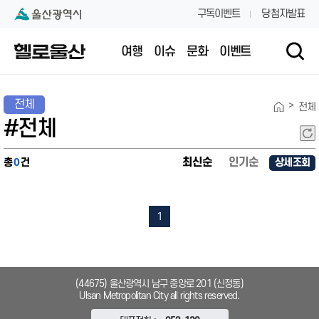
본문 내용 바로가기
대메뉴 바로가기
구독이벤트
당첨자발표
여행
이슈
문화
이벤트
전체
>
전체
#전체
최신순
인기순
총
0
건
상세조회
1
(44675) 울산광역시 남구 중앙로 201 (신정동)
Ulsan Metropolitan City all rights reserved.