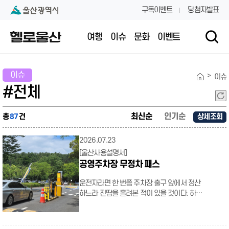
본문 내용 바로가기
대메뉴 바로가기
구독이벤트
당첨자발표
여행
이슈
문화
이벤트
이슈
>
이슈
#전체
최신순
인기순
총
87
건
상세조회
2026.07.23
[울산사용설명서]
공영주차장 무정차 패스
운전자라면 한 번쯤 주차장 출구 앞에서 정산
하느라 진땀을 흘려본 적이 있을 것이다. 하지
만 울산의 공영주차장에서는 이제 이런 번거로
움이 옛말이 되었다. 차량 등록 한 번이면 결제
도, 출차도 자동으로 끝나는 ‘지갑 없는 주차장’