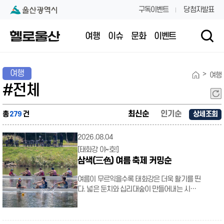
본문 내용 바로가기
대메뉴 바로가기
구독이벤트
당첨자발표
여행
이슈
문화
이벤트
여행
>
여행
#전체
최신순
인기순
총
279
건
상세조회
2026.08.04
[태화강 야~호!]
삼색(三色) 여름 축제 커밍순
여름이 무르익을수록 태화강은 더욱 활기를 띤
다. 넓은 둔치와 십리대숲이 만들어내는 시원
한 그늘도 그 이유이지만, 사람들이 태화강으
로 발걸음을 재촉하는 진짜 이유는 따로 있다.
바로 여름 한 철 이곳에서만 열리는 축제들 때