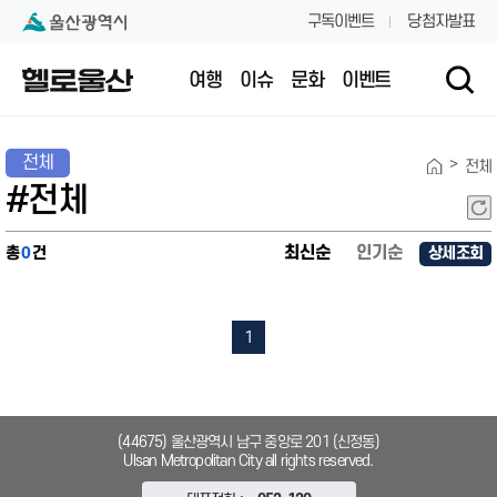
본문 내용 바로가기
대메뉴 바로가기
구독이벤트
당첨자발표
여행
이슈
문화
이벤트
전체
>
전체
#전체
최신순
인기순
총
0
건
상세조회
1
(44675) 울산광역시 남구 중앙로 201 (신정동)
Ulsan Metropolitan City all rights reserved.