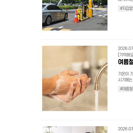
록 한 번
#지갑없
로 하이패
꺼낼 일도
용할 수 있는 
주차장은 
을 자동 
꺼낼 필요
다. 현재
2026.07
히 확대되고 있다. 가장 큰 장점은 출차 속
[기억해요
1분 남짓
여름철
근 시간대
나 정산기를 조작할 필요
기온이 가
량 등록만
시기에는 
증빙서류를
은 매개체
적용되고,
#여름철
절이지만,
서 받은 
약속, 지금 바로 알아보자. 
니 참고하자. 지갑 없는 주차장 이렇게 이용하자 1 [지갑
는 식중독
릭)] 접속 > 회원가입 2 차량정보, 카드정보, 감면정보 등록 ★ 차량 정보 입력 시 차
온에 단 
량등록증 준비 ★ 3 승인 완료 후 주차장 이
터 조리, 
결제 가능 ★
기 냉장 식품은 5℃ 이하, 냉동 식품은 -18℃ 이하의 적정 보관 온도를 상시 유지해
산광역시 
야 한다. 올바른 손 씻기 생활화 비누로 손가락 사이, 손등까지 30초 이상 씻고 흐르
2026.07
> 자동결제적힌 주차장 