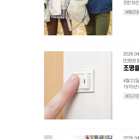
.campaig
절대 입수하지 않는다 술을 마신 후
끗한 하천
width: 100%; height:auto !important; overflow:
gradient
활동을 실
fit:cover
음주는 본인뿐
상적 스트
width:100%; aspect-ratio:16 / 9; display:bloc
.sichaeg
한 작은 
#깨끗데
size:22p
119에 
는지를 잘 보여준다. 울산시는 쾌적한
h4.mobile
40%, tra
수 있는 두 가지 방법을
.con_lay
자. 2 물에서 구조된 후 의식이 없고 호흡이 없으면 즉시 심폐소생술(CPR)을 시행한
(Clea
h4.mobil
gradient(
여하나요? A(답변)참여기업(→클릭)에서 텀블러 사용, 다회용기 이용,
height:1.6
다. 울산
는 무엇을
height:1.
.dot_list
발급 등의 녹색생활
width: 768px) { .con_layout .campaign-c
를 추천한다. 3 물살에 휩쓸렸을 때는 물살에 맞서 헤엄치지
이’를 만
margin:-1
flex-wrap:wrap;} .do
생활 실천
auto;} .con_layout .campaign-container .campaign-grid{grid-template-
로 헤엄쳐
*참고: 제
flex; fle
left:0; width:4px; height:4px; background-color:#555; border-radius:100%; }
70,00
columns: 1fr; gap:25px;}
다. 물에서 도움이 필요한 사람을 발견했을 때는 직접 물에 뛰어들기보다 주변 안전
환경설계를 통한 범
li{justif
.dash_lis
연동되어 따로 인증할
card{padding:40px 20px;}
요원에게 
TV(울산광역시 공식 유
.small_in
2026.04
bottom:1px; colo
립 녹색실천
box{width
다. 무리한 
적인 개최
display:b
top:0; left:0; } .with_icon_txt{position:relative; font-size: 21px; display: inline-
[친환경 
로 Q(질문)어떻게 참여하나요? A(답변)매일 만보 걷기, 탄소중립 실천활동 등 데일
.campaign-
야 할 안전 요즘 같은 장마철에는 물놀이 안전에 더욱 각별한 주의가 필요
한 준비이
.btn_txt{ background-color: #2855ff; border-radius: 6px; padding: 6px 9px;
block; m
조명을
리 미션과 위
.campaign
기에는 기
다. ‘깨끗데이(Clean-day)’는 그 노력의 하나로, 매달 한 차례 이상, 공무원, 시민단
display: inline-block; margin: 3px; m
position:
나요? A(답변)마일리지를 모아 커피, 치킨, 상품권 등의 기프티콘으로 교환할 수 있
수칙 카드 
에 숨어있
체, 자원
} .etc_tit{display
width: 25
어요. Q(질문)어디서 가입하나요? A(답변)구글 플레이스토어(→클릭)혹은 앱스토
4월 22
safe{wid
곡과 하천은 장마철 ‘절
재, 관광
> li{justify
color:bl
어(→클릭)
1970년
color:#2
이나 하천
산업단지 
wrap:wrap;} .border_box .box_con.cust
margin:4
적은 어느
작한 이 
solid #e2
소에는 발
거 등 환경정화 활동을 펼
#지구의
.img_group
border-t
이어진 시
리 잡았다
padding:0
이미 물이
변화. 깨
bottom: 50px !importa
title{tex
결과다. 
을 끄는 
li{displa
는 안 된다. 기상 정보 실시간 확인 및 대피 준비 물놀이를 떠나기 전은
속에서 이어갈 
.with_festival_ico
size:15p
푸르고 건
그 구체적인 실천 방법
line-heig
중에도 스
내 집·가게 앞 쓸기 아침에 딱 1분만 투
left:-49px;} h4.mobile_custom span{padding-left:5px;} } @
.news-gu
.gray_sma
다 우리 
icon-box
확인해야 
쓰레기 줍기 산책 시에 봉투를 지참해 쓰레기 하나만 주워보기
500px) { .light_icon{width: 34px !important;} } @media (max-width:400px)
step-list
#8c8c8c;} .t_bold{font-weight:500;} .t_black{color:black;
게 동참할 수 
top:3px; 
작한다면,
하게 플라스틱은 헹궈서, 종이는 테이프를 떼고, 음식물은 물기를 뺀 다음 버리기
.flex_ul{margin-top:10
style: no
#8c8c8c;} img.noback_custom{max-width:500px; width:a
의 날 가
.con_lay
로 대피해야 한다. 장마철 감전 사고 및 미
④ 머문 자리는 처음처럼 하천과
는 주차장 이용안내 레이아웃 ===
item .nu
max-widt
는 짧은 
fit:cont
2026.04
변 시설물