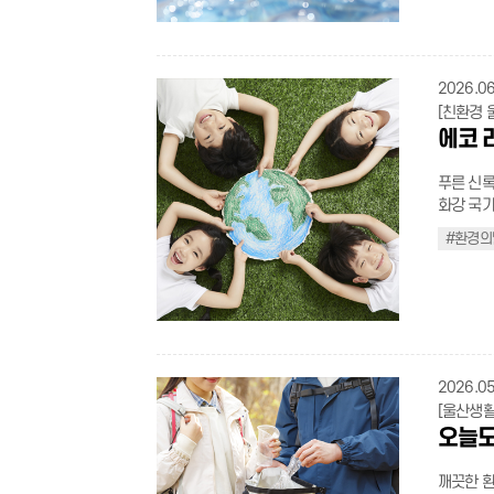
gradient
지식을 익
강하고 활기찬 여름
며 몸을 
.sichaeg
서 차근차근 
color:bla
시면 갑작스
transparen
울산종하이노
.t_gray{c
수는 피하자 배가 너무 부르거나 반대로 지나치게 허기진 상태
padding-l
관 울산 북구 박상진2로 4
top:15px;
는 것이 
2026.06
li:before{ content : ''; position:absolute; top:9px; left:0; width:4px; height:4px
배움터 이렇게 신청해요 01 공식 누리집 접속(클릭) ▶ 02 교육 과정 확인 ▶ 03 원
height:1.
취한 뒤 입수하자. 3 구명조끼는 선택이 
background-color:#555; b
[친환경 
하는 과정 신청 ▶ 04 교육 참여 직접 방문하기 어
nowrap;} .
끼는 반드
.ul_in_bo
에코 
체에서 디
.s_tit:before{ content : ''; position:absolute; top:
무를 때도 구명조
left:11px
편리하게 맞춤형 
height:4px; background-color:black; border-radius:100%; 
가기 전 
content : '-'; position:absolute; t
라가는 것
푸른 신록
.s_con{word-bre
구역은 절대 들어가지 
.with_fes
게만 느껴
화강 국가
.campaig
둥·번개가
inline-bl
가 된다.
지구를 지
50px aut
으로 대피
#환경의
position:
첫발을 내디뎌 보자. .t_bold{font-weight:
온 지금,
title{fo
위가 갑자기 오
height: 2
display: i
보를 모아 소개해본다. ∥일상 속 
padding-
외선차단제
.line_tit
.t_black{
이 가속화
container
므로 30분
top: 25px
decoratio
있다. 오늘
color:#4
준수하기 1 수심과 물살을 먼저 살핀다 처음 방문하는 곳이라면 수심을 꼭 확인
.line_tit
li{displa
명 끄기 안 쓰는 방·공간 조명은 바로 소등하기 대기전력 차단 쓰지 않는 가전 플러
.campaig
자. 물살
margin-t
.flex_ul.t
그 뽑기, 멀티탭 스위치 OFF
columns:r
2 어린이는 보호자와 함께 얕은 물도 방심은 금물이다. 어린이가 물놀이를 할 때는
- 1px); 
right:10p
설정하기 텀블러·다회용컵 사용 카페 갈 때 개인 텀블러 챙기기 장바구니·에코백 
2026.05
containe
반드시 보호
13px;col
break: k
용 마트·시장 갈 때 장바구니 챙기기 도보·대중교통 이용 가까운 거리는 걷거나 버스
padding:
[울산생활
에서만 수영한다 안전 부표나 수영 로프 바깥
.cook_ic
.sichaeg
타기 올바른 분리배출 하기 라벨 제거, 내용물 비우기, 종류별 분리 전자영수증 받기
.campaig
오늘도
다. 사고
right:2p
word; ba
종이 영수증 대신 
auto; ove
이 돋으면 즉시 나오자 소름이 돋고
.img_grou
display: 
고 잔반 남기지 않기 탄소중립 생활실천
flex-shri
다는 몸의 
깨끗한 환
0; max-width
decorati
코테크(Ec