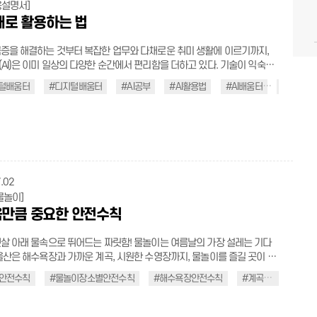
심 온도 75℃, 어패류는 85℃ 이
용설명서]
 항목에도 해당 사항이 없으면 10% 감면 혜택
가열해 속까지 완전히 익혀 먹는다. 물은 끓여서 마시기 정수되지 않
제대로 활용하는 법
나 약수는 세균에 오염되었을 가능성이 있으므로 피하는 것이 좋다. 여름
요금 정산소에서만 이용 가능 ⑥ 입차 알림을 받지 못하면 자동결
 가급적 끓여 마시는 것이 안전하다. 채소·과일 깨끗이 씻기 조리하지
와 사전정산기 동시 이용 불가 →
증을 해결하는 것부터 복잡한 업무와 다채로운 취미 생활에 이르기까지,
로 먹는 채소나 과일류는 흐르는 물에 여러 번 헹구어 표면의 세균과 이물
릭) 주차는 짧은 시간이지만 일상에서 자주 반복되는 생
AI)은 이미 일상의 다양한 순간에서 편리함을 더하고 있다. 기술이 익숙해
후 섭취해야 한다. 복통·설사 시 조리 금지 조리자의 손을 통해
부분이다. 작은 불편을 줄이는 것만으로도 이동은 한층 더 편리해진다. 한 번
이제는 단순히 사용하는 것을 넘어, 제대로 배우고 똑똑하게 활용하는 방법
 전파될 수 있으므로, 설사나 복통 등 의심 증상이 있다면 음식 조리나 준
지털배움터
#디지털배움터
#AI공부
#AI활용법
#AI배움터
#울산생
로 기다림 없이 이용하는 스마트한 주차 서비스. 울산의 지갑 없는 주차장
중요해지고 있다. AI를 그저 수동적으로 쓰는 것이 아니라 내 삶에 맞춰 제대
 도마는 사용 후 깨끗이 세척·소독하고,
 편리한 주차 문화를 경험해 보자. .t_bold{font-weight:600;
 법을 배우는 것. 그 똑똑한 시작을 ‘AI디지털배움터’와 함께해 보자. ∥모
채소용 도마를 분리해서 사용해 교차 오염을 예방한다. ∥감염병 예방을
k;} .t_red{color: red; display: inline-block;} .t_blue{color: blue; display:
지털 기술이 인간의 육체적인 노동을 덜어주는 도
 전파되
ock;} .t_black{color:black;} .t_gray{color: #555;} .underline{text-
 지금 우리 삶 깊숙이 들어온 AI는 생각의 범위를 넓혀주고 일상의 편리함
에 주의해야 한다. 특히 진드기 매개 감염병은 아직 치료 백신이 없어 물리
n:underline;} .flex_ul{width:100%; margin-top:10px;} .flex_ul >
해 주는 든든한 동반자로 진화했다. AI가 삶의 지형을 깊고 빠르게 바꿀수
이 최선이다. 고인 물 없애기 화분 받침, 배수구, 빗물이 고인
y:flex; width:100%; justify-content:center; flex-wrap:wrap;}
중요한 것은, 그 누구도 이 변화의 속도에서 소외되거나 뒤처지지 않는 것이
 모기가 번식하기 쉬운 곳이다. 집 주변에 물이 고이지 않도록 주기적으로
_left > li{justify-content: flex-start !important;} .flex_ul > li .s_tit{padding-
의 진정한 가치는 모든 사람이 차별 없이 그 혜택을 당당하게 누릴 때 비로소
.02
활동이 최고조에 달하는 시간대이므로 해
x; margin-top:0; white-space: nowrap;} .flex_ul > li .s_con{word-
변화 속에서 시민 누구나 쉽고 부담 없이
물놀이]
출을 피하고, 부득이한 경우 긴 옷을 착용한다. 긴 옷 착용하기 야외 활
ep-all;} .half_pic_frame{width:100%; text-align:center;}
지털 기술을 배울 수 있도록 마련된 공간이다. 스마트폰 활용, 디지털 금융,
만큼 중요한 안전수칙
드기 접촉을 차단하기 위해 밝은색 긴 소매 옷을 입고, 진드기 기피제를 주기
c_frame > img{max-width:100%; width:auto !important;} .border_box
이용 같은 생활 밀착형 교육부터 생성형 AI 활용법, 온라인 행정서비스까지
 뒤에는 즉시 샤워하며 몸에 진드
.custom{padding:40px;} .sichaeg_t_custom{font-weight:600; line-
 적용할 수 있는 다양한 교육 과정을 운영한다. AI디지털배움터 무엇을
 있는지 확인하자. 입었던 옷과 사용한 소품도 바로 세탁하거나 깨끗이 관
살 아래 물속으로 뛰어드는 짜릿함! 물놀이는 여름날의 가장 설레는 기다
.4; overflow-wrap: break-word; background: linear-gradient(to top,
기 입수 전 다리 → 팔 → 얼굴 → 가슴
울산은 해수욕장과 가까운 계곡, 시원한 수영장까지, 물놀이를 즐길 곳이 넘
0%, transparent 40%); display: inline; padding: 0 4px; -webkit-box-
키기 식사 직후, 음주 후, 공복 상태에서 입수하지 않기 어
시다. 그런데 이 즐거움을 오롯이 누리려면 한 가지가 꼭 갖춰져야 한다. 바
on-break: clone; box-decoration-break: clone;}
곳의 거점 디지털배움터가 있다. 공식 누리집에서 모집 중인 교육 과정을
안전수칙
#물놀이장소별안전수칙
#해수욕장안전수칙
#계곡안전수칙
와 함께, 눈에 보이는 거리에서 물놀이하기 더 자세히 보기(클릭) 손
’이다. 물놀이는 준비 없이 뛰어들면 예상치 못한 상황을 맞닥뜨리기 쉽다.
_t_custom.rose{background: linear-gradient(to top, #ffe7e7 40%,
 원하는 과정을 신청할 수 있으며, 정규 교육에 참여하지 않더라도 배움터
 씻고, 음식은 위생적으로 관리하며, 충분히 익혀 먹는 습관. 사소해 보이는
휴가철이 시작되기 전, 물놀이 안전수칙을 빈틈없이 기억해 두자. ∥입수
ent 40%);} .sichaeg_t_custom.hydrangea{background: linear-
련된 교육용 키오스크나 누리집의 다양한 학습 자료를 통해 언제든 스스로
강한 하루를 지키는 첫걸음이 된다. 일상 속 작은 수칙들을 생활화하여, 건
도 가볍게 스트레칭하