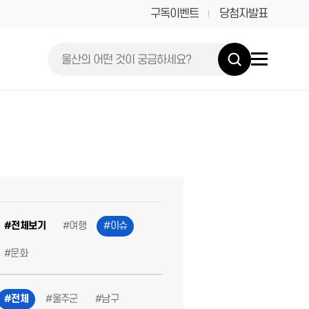
구독이벤트
당첨자발표
#전체보기
#여행
#이슈
#문화
#전체
#울주군
#남구