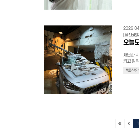
grid; grid-template-columns: repeat(2, 1fr); gap: 24px; } .green-guide-
.t_bold{font-weight:500
수목 꽃가
padding-l
#00804b;
재직자의 아동 이용연령 0~12세 이용요금 1시간 1,
border: 2px solid #e2e8
container .card-item { display: f
.t_black{color:black;} .t_blue{colo
확인하고,
.caution_u
.img_group.no
간(긴급 시 최대 6
30px; box-sizing: border-box; box-shadow: 0 8px 20px rgba(0, 0, 0, 0.04);
padding: 26px 30px; border-rad
.flex_ul{width:100%;} .flex_ul >
착용해 눈과 코
''; position: absolute; top: 0px; left: 0; width: 22px; height: 22px; background:
width:769px){ .noback_custom .line_dash{
소 2시간
transition: a
0, 0, 0.015), 0 
align-items: flex-start;} .flex_
루농도위험지수(클릭) 외출 시 꽃가
url(/cm
screen and (max-wid
류 공통서류: 보호자 신분증 일시돌봄: 주민등록등본(발급일 3개월 이내), 가족관
box-shadow
box-shadow 0.25s ease; bor
.s_tit{pad
이에 가장
no-repeat; background-size: contain; } .caution_ul2 > li > h4{f
2026.04
10px 0;} h3.noback_custom{font-size:22px !important; margin-top:20p
계증명서(등본상 확인
21px; font-weight: 800; color: #2563eb; text-decoration: underline; text-
.card-item:hover { transform: tran
.s_con{word-break: keep
적으로 낮
font-size
!important;} p.noback_custom{margin-top:10px; mar
[울산생활
서류* * 입원확인서, 의사진단서, 사망확인서, 출장확인서, 근무확인서 등으로 확인
underline-offset: 4px; display: in
rgba(46, 125, 50, 0.06); 
.in_colo
은 꽃가루가
box; mar
p.noback
오늘도
이 불가할 경우 현장확
} .main-link:hover { color: #1d4ed8
.icon-box { width: 52px; height: 52px; background-color: #e
.big_tit.
묻어온 꽃
padding:
img.noback_
명표 주소 정원 전화 예약 온라인 예약 신정센터 남구 돋질로 183번길 26 50명
weight: 700; color: #1e293b; margin: 0; } .main-tex
1.5px solid #a5d6a7; border-rad
center; 
고, 샤워
item{disp
.line_dash{margin-to
052-988-0365 010-5319-0365 클
재난과 사
weight: 800; color: #0f172a; margin: 0 0 10px 0; }
justify-content: center; margi
4px 5px 0px rgb(
하면 점막
item:last
h3.noback_c
933-0365~7 010-3881-0366 범서센터 울주군
키고 침착
17px; font-weight: 500; display: block; color: #2563eb; width: 100%; margin:
.green-guide-c
flex; alig
가루 농도
bottom:2
p.more_plus_txt{f
안내 아이를 양육하면서, 믿고 맡길 수 있는 곳이 가까이에 있다는 사실만으로도 마
육보다 강
0; line-height: 1.5; } .sub-notice-group { display: flex; flex-direction: column;
object-fit: contain; display: block; } 
.mt70{margin-top:70
달라붙기 쉬운
#울산안
width:40p
음이 한결
울산 곳곳의 안전체험
gap: 4px; } @media (max-width: 768px) { .header-box{p
size: 24px; color: #2e7d32; } .green-guide-container .content-
.border_b
라 황사와
grow:1; p
점을 기억하고, 망설임 
령 맞춤형 울산안전체험관은 아이부터 성인, 특정 산업 근로자까지 누구나 
width:100%; box-s
1; } .green-guide-container .item-title { font-size: 18px; font-weight: 700; color:
(max-width:768px) { .borde
히 피할 
weight:b
li{positi
수 있는 
.header-box .subti
#2e7d32; margin: 0 0 6px 0; font-family: "SCDream", "AppleG
.in_box_t
비하는 것
size:16px; 
content : ''; position:absolute; top:9px; left:0; width
공간에서 상황
link{font-size:18px;} .main-desc{f
serif"; word-break: keep-all; } .green-guide-container .item-desc { font-size:
.box_in_tit{ju
하고 건강한 봄날을 보내길 바란
width:768px) { .border_box.custom .box
background-color:black; borde
북구 산하 중앙2로 87-33 
.sub-notic
16px; color: #555; margin: 0; line-height: 1.4; margin-top: 9px; margin-
@media (max-width:
display: inline-block;} .t_black{col
container{padding:
padding-l
무료 052-279-6588~9 예약 바로가기(클릭) 주요 코스(8개) 주요 코스 안내표
wrapper{
bottom: 0; } @media screen and (max-width:1440px){ .
decoration:underline;} .flex_
bottom:30px;} .safety-item{margin
li:before{ content : '-'; position:absolute; top:0; left:0; } .t_bold{font-weight:500
1F기초안전 어린이 안전마을 2F생활안전 응급처치실습관, 교
container{padding: 0 11
width:100%;
item.no_title{mar
color:bla
전훈련관, 화재안전훈련관 3
container { grid-template-columns: 1fr; gap: 16px; } .green-g
child{margin-bottom:0;} .fle
bottom:5px; width:auto;} .
.t_gray{c
관, 원자력재난체험관 행복안전체험
margin: 40px auto; } .guide-header .m
white-space: nowrap;} .fl
.t_star{m
세 아이들
.intro-text { font-size: 14px; } .card-item { padding: 20px;
.flex_ul.small
3px;} .un
간이다.
width:769px) and 
25px; background: #f6f