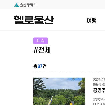
본문 내용 바로가기
대메뉴 바로가기
여행
이슈
#전체
총
87
건
2026.07
[울산사
공영주
운전자라면
다. 하지