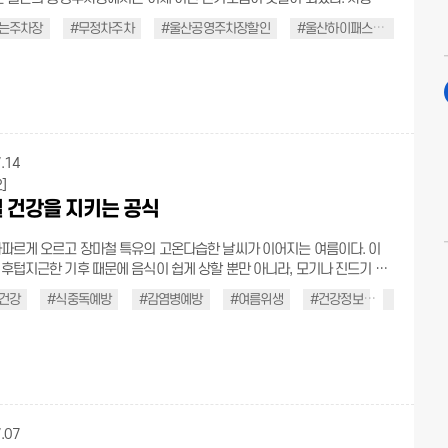
이면 결제도, 출차도 자동으로 끝나는 ‘지갑 없는 주차장’ 덕분이다. 고속도
는주차장
#무정차주차
#울산공영주차장할인
#울산하이패스주차
#울
스처럼 통과만 하면 요금이 알아서 정산되니, 지갑을 열 일도, 스마트폰을
 없다. 대기시간은 줄이고, 출차는 더욱 빠르게! 울산 시민이라면 누구나 이
지갑 없는 주차장, 지금 바로 소개한다. ∥기다림 없는 출차 지갑 없는
차량번호를 인식해 입·출차를 관리하고, 미리 등록한 결제수단으로 요금
결제하는 무정차 주차 시스템이다. 정산기를 찾을 필요도, 현금이나 카드를
도 없다. 차량이 출차하면 등록된 결제수단으로 요금이 알아서 빠져나간
 울산 내 공영주차장 97곳에서 운영되고 있으며, 이용 가능한 주차장도 꾸준
.14
도다. 기존에 결제와 감면 확인까지 길게는
]
 걸리던 출차 시간이, 지갑 없는 주차장 이용 시 2초 이내로 단축된다. 출퇴
 건강을 지키는 공식
 출구 혼잡을 덜어주는 것은 물론, 비가 오거나 추운 날에도 창문을 내리거
가 없다. 장애인, 국가유공자, 경차, 친환경차는 가입 시 차
파르게 오르고 장마철 특유의 고온다습한 날씨가 이어지는 여름이다. 이
으로 자동 감면되고, 그 외 다자녀, 임산부 등의 감면 대상자는 홈페이지에
후텁지근한 기후 때문에 음식이 쉽게 상할 뿐만 아니라, 모기나 진드기 같
 제출해 승인받으면 된다. 감면 항목이 여러 개일 경우 가장 큰 감면율이
가 늘어나 다양한 감염병 위험에 노출되기 쉽다. 세심한 주의가 필요한 계
 해당 사항이 없더라도 누구나 10% 할인 혜택을 받을 수 있다. 상가 등에
건강
#식중독예방
#감염병예방
#여름위생
#건강정보
#안전수칙
 몇 가지 예방 수칙만 잘 지켜도 충분히 피할 수 있다. 건강한 여름을 위한
할인권은 사전정산기에서 적용하며, 남은 요금만 출차 시 자동으로 결제되
∥식중독 예방을 위한 공식 여름철 고온다습한 환경에서
없는 주차장 홈페이지(클
 원인균(살모넬라, 황색포도상구균 등)이 폭발적으로 증식하여 음식을 상
1~2시간만 방치해도 식중독을 유발할 수 있다. 이에 따라 식재료 장보기부
용 ★ 주차장 입차 시 알림톡 받아야 자동
배식에 이르기까지 전 과정의 위생을 철저히 관리해야 한다. 보관온도 지키
 ★ 감면 혜택 자동 적용, 감면 없을 시 10% 할인 ★ 이것만은 꼭! ① 울
내 자동결제 지원하는 공영주차장에서만 사용 가능 → 주차장 검색(클릭)
.07
확인하기 ② 감면 항목이 2가지 이상 존재할 경우 혜택이 가