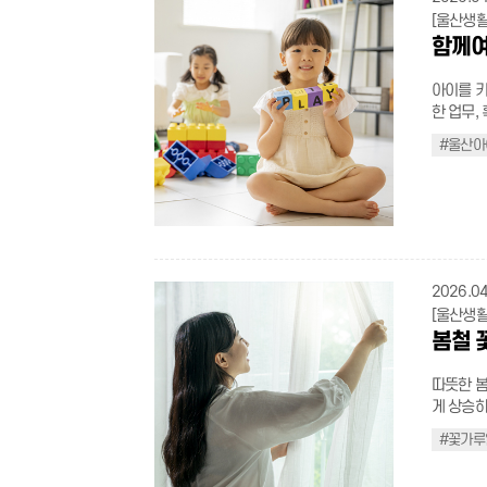
오기 ⑤ 불법 광고물 즉시 신고 전봇대, 담벼락 등에 불법 광고물이 있다면 '안전신
section { width: 100%; margin: 0 auto; margin-bottom: 60px; box-sizing
margin-bo
.border_
탄소 절감 효과를 낸다. 26.4.22.(
.safe-hi
근의 전기
[울산생활
문고' 앱이나 '1
border-box; color: #1e293b; text-align: center; word-break:
font-weight:700; color:
h3.nobac
경관 조명 소등, 전
align: c
비에 젖은
함께여
위가 아니
box { display: inline-flex; flex-direction: column; align-items: center; justify-
.news-st
20px;} p.noback_custom{text-align:center; margin-top: 15px; margin-bottom:
메일이나 
more-btn a{wid
록 하자. 안전사고 대부분은 기본적인 수칙만 지켜도 충분히 예방할 수 있다. 무심
도시는 달
content: center; padding: 24px 56px; back
underlin
50px; padding: 0 20px;} di
불필요한 
size:16px; font-weight:bold; color:#ffffff !important; 
코 지나친
번 더 신
아이를 키
#cbd5e1; border-radius: 16px; box-shadow: 0 8px 20px rgba(0, 
weight:3
align: center; margi
지 소모를
color:#1
우리의 생
상 속에서
한 업무,
margin-bottom:
bottom:1
50px;} .mt_per{margin-top:50px;} .qna_box_custom p.qna_q{margin-
이 데이터 전송 에
shadow:0
로 돌아가는 것’임을 잊지 말자
할 큰 변
다. 울산
#ffffff; font-size: 14px; font-weight: 800; width: 28px; height: 28px; border-
.desktop_i
bottom:0px;} .qna_box_custom p.qn
슬기로운 이동과 소비 이동 수단의
#울산아
.new_con
.t_red{col
.big_tit{
365일 
radius: 50%; display: flex; align-items: center; justify
width:1200px) { .flex_ul > li{justify-c
.with_small_
는 가장 
shadow:0
.t_black{
500;} .dot
한 돌봄 울타리, 지
bottom: 8px; } .head
width:768px) { .flex_ul > li{flex
span{disp
방법이니,
img.last
decoratio
.dot_list > li:before{ content : ''; po
예기치 못
#0f172a; margin: 0; letter-spacing: -0.5px; } .header-box .subtitle {
.box_con.custom{pad
left: 6px; li
문 시 일
@media (max-width: 7
.half_pi
height:4px; background-color:black; border-radius:100%
세 이하 
22px; font-weight: 700; color: #475569; margin: 6px 0 0 0; } .mockup-
align: center;} .news-guide-title .main{font-size:
size: 22p
분리배출 하
padding-left: 0; } .new_con .safe-more-
.border_
li{positi
장, 경조
wrapper { width: 100%; max-width: 760px; margin: 0 auto 48p
direction
.app_img
기, 일회용
11px 24p
.border_b
li:before{ content : '-'; position:absolute; top:0; left:0; } .t_bold{font-weight:500
도 시간 단위로 이용할 수
.mockup-wrapper img { width:
right:43px;} .news-step-item{display:flex; align-items:cent
width: 280
화주간도 함께 해요! 2026년 기후
.new_con .c
padding-l
color:bla
일 24시
container { max-width: 680px; margin: 0 auto; display: flex; 
width:100%; paddin
2026.04
container { max-width: 1200px; padding: 0; font-family: 'Pret
튜브) 4월 22일 '지구의 날'을 맞아, 탄소중립에 대한 인식을 높이고 실천 문화를 확
safe-list li {
> li:last-chi
.t_gray{c
인 힘이 
column; gap: 28px; } .step-item { display: flex; flex-direction: column; align-
margin-right:20px;
system, sans-serif; box-sizing: b
[울산생활
산하고자 
icon-box { w
absolute; top: 3px; left: 0; width: 18px; height: 18px; backgr
li.none{p
특성에 맞
items: center; } .step-cir
.news-step-arrow{di
guide-container .gui
봄철 
실천으로 
url(/cm
h4.s_tit
구와 놀이
content: center; width: 42px; heig
auto !important;} .desktop_img{p
.green-guide-
해보자. 슬 로 건 지구는 녹색대전환 중! 탄소중립 실천으로 세상을 잇다 행사기간
no-repeat; background-size: contain; } .caution_ul > li{position:re
img.noba
도록 돕는다. 센터 이용은 방문, 전화, 홈페이지를 통한 사전
gradient(135
#2e7d32; font-weight: 700; letter-spacing: 0.5px; } .green-g
2026.4.20.(월) 
따뜻한 봄
left:25px
width:80
기본이지만
18px; font-weight: 800; border-radius: 50%; box-shadow: 0 6px 14px
.guide-header .main-title
동시 진행 행사내용 자세히 보기(클릭) 지구를 지킨다는 건 거창한 일을 해
게 상승하
li:last-child
10px 0;}
요금은 주
rgba(37, 99, 235, 0.25); ma
#111; font-weight: 800; } .green-guide-container .guide-header .intro-text {
는 뜻이 
가 절정에
absolute; top: 3px; left: 0; width: 18px; height: 18px; backgr
align:ce
상황에 따
#꽃가루
transiti
font-size: 16px; color: #666; max-width: 8
품 사용을
한 날씨에
url(/cm
align:ce
록 한 아이
.step-circle { transform: translateY(-2px) scale(1.05)
1.6; word-break: keep-all; } .green-guide-container .grid-container { display:
우리가 내
킬 3단계 수칙을 알아두자. 
no-repeat; background-size: contain; } .caution_ul2 > li{posi
.noback_
센터 이용대상 울산에 주소를 둔 자(부모 또는 아동)의 아동 또는 울산에 직장을 둔
rgba(37, 99, 235,