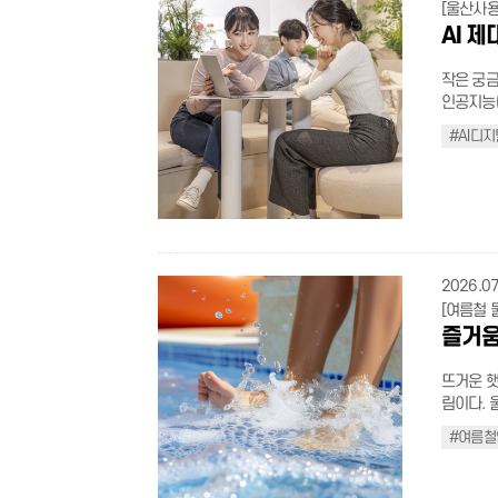
는 물로 헹군다. 음식은 충분히 익혀 먹기 육류는 중
[울산사
장 큰 감면 항목 적용 ③ 어떠한 감면
상에서 충분히 
AI 
적용 ④ 주차장에 입차 후 가입할 경우 자동출차 불가(사전 등록 필수) ⑤ 선불권, 할
은 지하수
인권은 사전 주차
철 마시는 물은
제가 되지 않음 ⑦ 덕신, 온덕, 구영공원은 자동결제
작은 궁금
않고 생으
자주하는 질문 더 보기(클
인공지능(
질을 완벽히 제거한 
활의 한 
진 만큼 
식중독균이
#AI디
의 등록으
이 점차 
비를 피해야 한다. 조리도구 구분하기 칼과
과 함께 더욱 쉽고
로 잘 쓰는
생선·고기·
color:blac
두를 위한 디지털 진화 과거의 디
위한 공식 여름철에는 물이나 음식 외에도 모기, 진드기 같은 매개체를 통해
inline-bl
구였다면,
는 감염병
decoratio
을 극대화
지 않도록 예방하는 것
li{displa
록 가장 
용기 등은
.flex_ul.t
다. 기술
2026.07
비우고 청소하자. 야간 외출 줄이기 모기 
right:10p
빛나기 때문이다. AI디지털배움터는 이러한 
[여름철 
당 시간의 외
break: ke
AI와 디
즐거움
동 시 진
.half_pi
키오스크 
적으로 뿌린다. 귀가 후 바로 씻기 야외활동을 마친
.box_con
실생활에 바로
기가 붙어
뜨거운 햇
height:1
배울까? 스마트폰 활용 스마트폰 기능 및 앱 활용 디지털 금융 모바일 뱅킹, 간편결
리하는 것이 좋다. +물놀이 안전수칙도 알아두
림이다. 
#fffbce 4
제 생성형 AI 글쓰기, 이미지 제작, 정보 검색 온라인 행정 정부 서비스 이용 현재 울
순으로 물 적셔 몸 적응시
쳐나는 도
decorati
산에는 3
#여름철
린이는 보호자
로 ‘안전
.sichaeg
확인한 후
을 깨끗이
본격적인 
transpar
1층에 마
실천이 건
전 확인하기 1 준비운동은 필수 물에 들어가기 전 5~10분 정