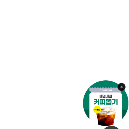
안전교육
#안전한울산
#울산이색체험
#어린이체험
#안전지킴이
오늘