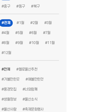
#중구
#동구
#북구
산해볼만한것
#울산생활정보
#해볼만한것
#헬로울산추천
#울산공영
#전체
#1월
#2월
#3월
#4월
#5월
#6월
#7월
#8월
#9월
#10월
#11월
#12월
#전체
#헬로울산추천
#안전한휴가
#안전한야외활동
#안전수칙
#안전한방학
#생활정
#가볼만한곳
#해볼만한것
#풍경맛집
#너와함께
#생활정보
#울산소식
#울산사람
#축제문화행사